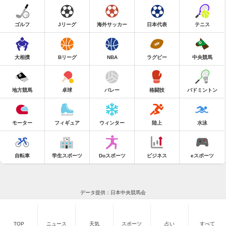
ゴルフ
Jリーグ
海外サッカー
日本代表
テニス
大相撲
Bリーグ
NBA
ラグビー
中央競馬
地方競馬
卓球
バレー
格闘技
バドミントン
モーター
フィギュア
ウィンター
陸上
水泳
自転車
学生スポーツ
Doスポーツ
ビジネス
eスポーツ
データ提供：日本中央競馬会
TOP
ニュース
天気
スポーツ
占い
すべて