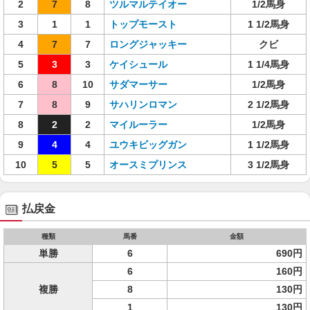
2
7
8
ツルマルテイオー
1/2馬身
3
1
1
トップモースト
1 1/2馬身
4
7
7
ロングジャッキー
クビ
5
3
3
ケイシュール
1 1/4馬身
6
8
10
サダマーサー
1/2馬身
7
8
9
サハリンロマン
2 1/2馬身
8
2
2
マイルーラー
1/2馬身
9
4
4
ユウキビッグガン
1 1/2馬身
10
5
5
オースミプリンス
3 1/2馬身
払戻金
種類
馬番
金額
単勝
6
690円
6
160円
複勝
8
130円
1
130円