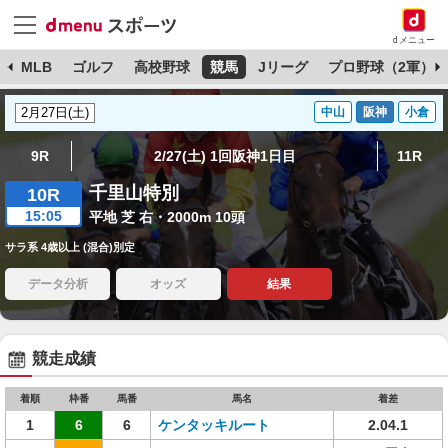
dメニュー
球
MLB
ゴルフ
高校野球
競馬
Jリーグ
プロ野球（2軍）
中山
阪神
小倉
9R
2/27(土) 1回阪神1日目
11R
千里山特別
10R
15:05
平地 芝 右・2000m 10頭
サラ系 4歳以上 (混合)別定
データ分析
オッズ
結果
競走成績
着順
枠番
馬番
馬名
着差
1
6
6
ケンタッキルート
2.04.1