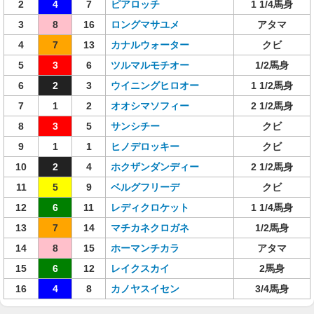
2
4
7
ピアロッチ
1 1/4馬身
3
8
16
ロングマサユメ
アタマ
4
7
13
カナルウォーター
クビ
5
3
6
ツルマルモチオー
1/2馬身
6
2
3
ウイニングヒロオー
1 1/2馬身
7
1
2
オオシマソフィー
2 1/2馬身
8
3
5
サンシチー
クビ
9
1
1
ヒノデロッキー
クビ
10
2
4
ホクザンダンディー
2 1/2馬身
11
5
9
ベルグフリーデ
クビ
12
6
11
レディクロケット
1 1/4馬身
13
7
14
マチカネクロガネ
1/2馬身
14
8
15
ホーマンチカラ
アタマ
15
6
12
レイクスカイ
2馬身
16
4
8
カノヤスイセン
3/4馬身