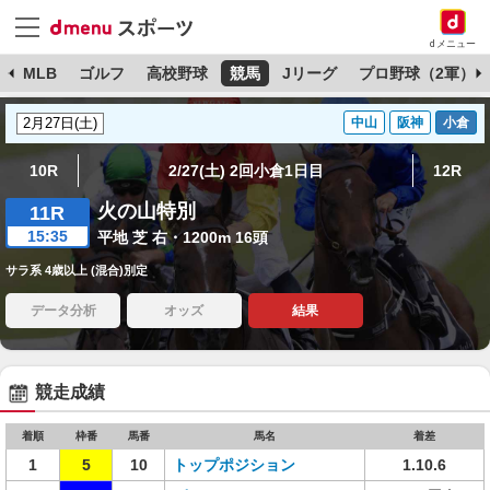
dメニュー
球
MLB
ゴルフ
高校野球
競馬
Jリーグ
プロ野球（2軍）
中山
阪神
小倉
10R
2/27(土) 2回小倉1日目
12R
火の山特別
11R
15:35
平地 芝 右・1200m 16頭
サラ系 4歳以上 (混合)別定
データ分析
オッズ
結果
競走成績
着順
枠番
馬番
馬名
着差
1
5
10
トップポジション
1.10.6