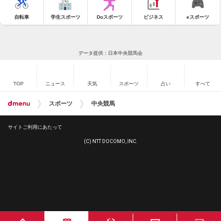
自転車
学生スポーツ
Doスポーツ
ビジネス
eスポーツ
データ提供：日本中央競馬会
TOP
ニュース
天気
スポーツ
占い
すべて
スポーツ
中央競馬
サイトご利用にあたって
(C) NTT DOCOMO, INC.