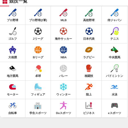
競技一覧
プロ野球
プロ野球(2軍)
MLB
高校野球
侍ジャパン
ゴルフ
Jリーグ
海外サッカー
日本代表
テニス
大相撲
Bリーグ
NBA
ラグビー
中央競馬
地方競馬
卓球
バレー
格闘技
バドミントン
モーター
フィギュア
ウィンター
陸上
水泳
自転車
学生スポーツ
Doスポーツ
ビジネス
eスポーツ