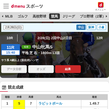
dメニュー
球
MLB
ゴルフ
高校野球
競馬
Jリーグ
プロ野球（2軍）
中山
阪神
小倉
10R
2/28(日) 2回中山2日目
12R
中山牝馬S
11R
15:40
平地 芝 右・1800m 13頭
サラ系 4歳以上 (混合)牝ハンデ
データ分析
オッズ
結果
競走成績
着順
枠番
馬番
馬名
着差
1
5
7
ラビットボール
1.49.7