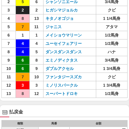
2
5
6
シャンソニエール
3/4馬身
3
2
2
ヒガシマジョルカ
クビ
4
8
13
キタノオゴジョ
1 1/4馬身
5
7
11
ジャニス
アタマ
6
1
1
メイショウマリーン
1/2馬身
7
4
4
ユーセイフェアリー
1/2馬身
8
4
5
ダンスダンスダンス
ハナ
9
6
8
エミノディクタス
3/4馬身
10
6
9
ダブルアクセル
1 3/4馬身
11
7
10
ファンタジースズカ
クビ
12
3
3
ミノリスパークル
1 3/4馬身
13
8
12
スーパートドロキ
1/2馬身
払戻金
種類
馬番
金額