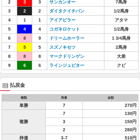
2
3
3
サンカンオー
7馬身
3
2
2
ダイタクイチバン
1/2馬身
4
1
1
アイアビラー
アタマ
5
4
4
コガネロケット
1/2馬身
6
8
9
ドリームホーラー
1 3/4馬身
7
5
5
スズノキセツ
2馬身
8
8
8
マークドリンゲン
大差
9
6
6
ラインジュピター
クビ
払戻金
種類
馬番
金額
単勝
7
270円
7
130円
複勝
3
150円
2
280円
枠連
3-7
510円