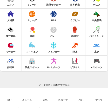
ゴルフ
Jリーグ
海外サッカー
日本代表
テニス
大相撲
Bリーグ
NBA
ラグビー
中央競馬
地方競馬
卓球
バレー
格闘技
バドミントン
モーター
フィギュア
ウィンター
陸上
水泳
自転車
学生スポーツ
Doスポーツ
ビジネス
eスポーツ
データ提供：日本中央競馬会
TOP
ニュース
天気
スポーツ
占い
すべて