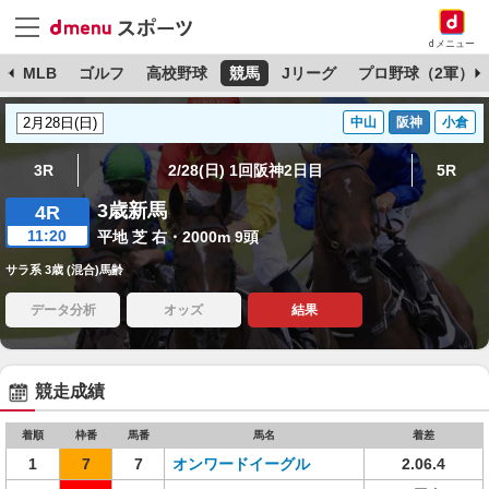
dメニュー
球
MLB
ゴルフ
高校野球
競馬
Jリーグ
プロ野球（2軍）
中山
阪神
小倉
3R
2/28(日) 1回阪神2日目
5R
3歳新馬
4R
11:20
平地 芝 右・2000m 9頭
サラ系 3歳 (混合)馬齢
データ分析
オッズ
結果
競走成績
着順
枠番
馬番
馬名
着差
1
7
7
オンワードイーグル
2.06.4