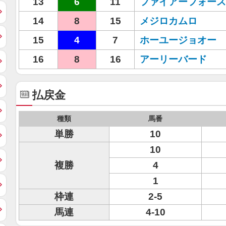
13
6
11
ファイアーフォース
14
8
15
メジロカムロ
15
4
7
ホーユージョオー
16
8
16
アーリーバード
払戻金
種類
馬番
単勝
10
10
複勝
4
1
枠連
2-5
馬連
4-10