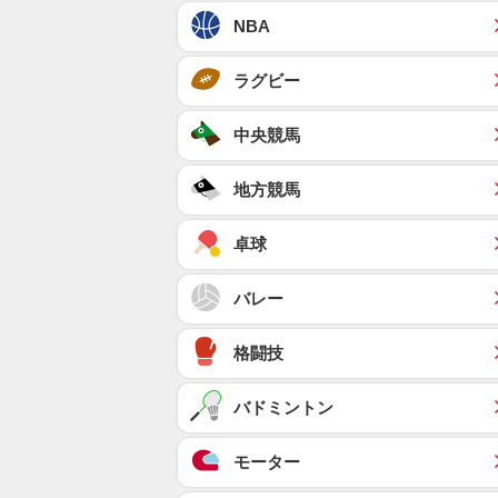
NBA
ラグビー
中央競馬
地方競馬
卓球
バレー
格闘技
バドミントン
モーター