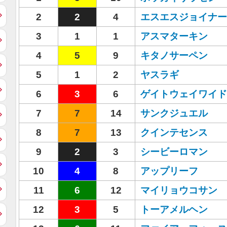
2
2
4
エスエスジョイナー
3
1
1
アスマターキン
4
5
9
キタノサーペン
5
1
2
ヤスラギ
6
3
6
ゲイトウェイワイド
7
7
14
サンクジュエル
8
7
13
クインテセンス
9
2
3
シービーロマン
10
4
8
アップリーフ
11
6
12
マイリョウコサン
12
3
5
トーアメルヘン