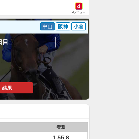
dメニュー
中山
阪神
小倉
3日目
結果
着差
1.55.8