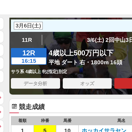
11R
3/6(土) 2回中山
12R
4歳以上500万円以下
16:15
平地 ダート 右・1800m 16頭
サラ系 4歳以上 牝(指定)別定
データ分析
オッズ
競走成績
着順
枠番
馬番
馬名
1
5
10
ホッカイサラセン