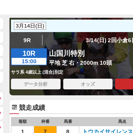
9R
3/14(日) 2回小倉
10R
山国川特別
15:00
平地 芝 右・2000m 10頭
サラ系 4歳以上 (混合)別定
データ分析
オッズ
競走成績
着順
枠番
馬番
馬名
1
7
8
トウカイサイレンス