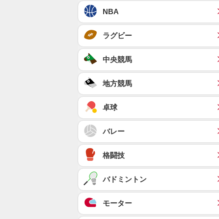
NBA
ラグビー
中央競馬
地方競馬
卓球
バレー
格闘技
バドミントン
モーター