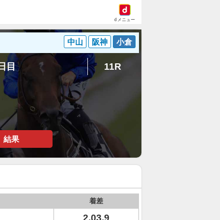
dメニュー
中山
阪神
小倉
6日目
11R
結果
着差
2.03.9