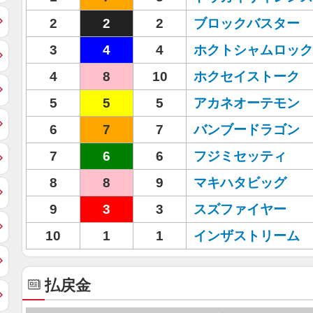
2
2
2
ブロックバスター
3
4
4
ホクトシャムロック
4
8
10
ホクセイストーク
5
5
5
アカネオーテモン
6
7
7
バンブードラゴン
7
6
6
フジミセッティ
8
8
9
マキハタビッグ
9
3
3
スズファイヤー
10
1
1
インザストリーム
払戻金