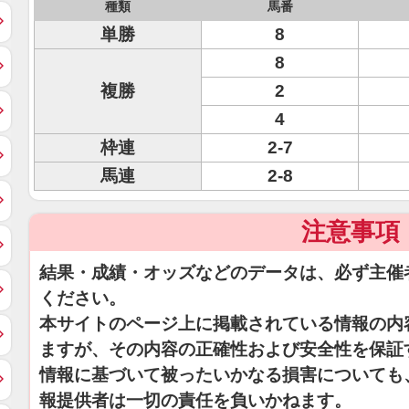
種類
馬番
単勝
8
8
複勝
2
4
枠連
2-7
馬連
2-8
注意事項
結果・成績・オッズなどのデータは、必ず主催
ください。
本サイトのページ上に掲載されている情報の内
ますが、その内容の正確性および安全性を保証
情報に基づいて被ったいかなる損害についても
報提供者は一切の責任を負いかねます。