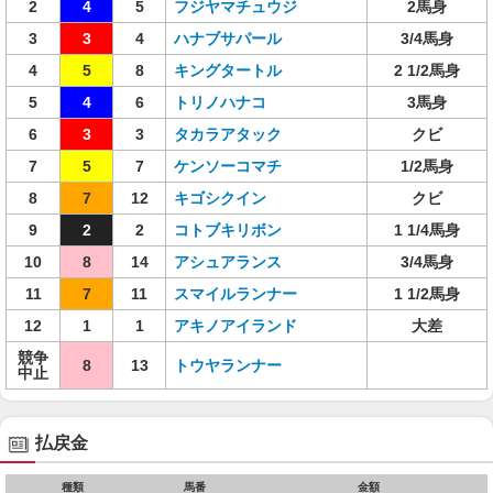
2
4
5
フジヤマチュウジ
2馬身
3
3
4
ハナブサパール
3/4馬身
4
5
8
キングタートル
2 1/2馬身
5
4
6
トリノハナコ
3馬身
6
3
3
タカラアタック
クビ
7
5
7
ケンソーコマチ
1/2馬身
8
7
12
キゴシクイン
クビ
9
2
2
コトブキリボン
1 1/4馬身
10
8
14
アシュアランス
3/4馬身
11
7
11
スマイルランナー
1 1/2馬身
12
1
1
アキノアイランド
大差
競争
8
13
トウヤランナー
中止
払戻金
種類
馬番
金額