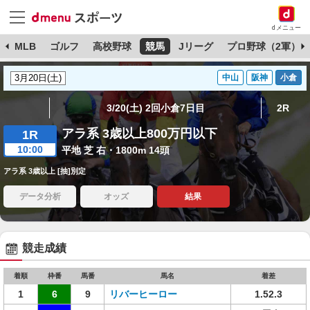
dメニュー
球
MLB
ゴルフ
高校野球
競馬
Jリーグ
プロ野球（2軍）
中山
阪神
小倉
3/20(土) 2回小倉7日目
2R
アラ系 3歳以上800万円以下
1R
10:00
平地 芝 右・1800m 14頭
アラ系 3歳以上 [抽]別定
データ分析
オッズ
結果
競走成績
着順
枠番
馬番
馬名
着差
1
6
9
リバーヒーロー
1.52.3