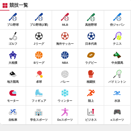
競技一覧
プロ野球
プロ野球(2軍)
MLB
高校野球
侍ジャパン
ゴルフ
Jリーグ
海外サッカー
日本代表
テニス
大相撲
Bリーグ
NBA
ラグビー
中央競馬
地方競馬
卓球
バレー
格闘技
バドミントン
モーター
フィギュア
ウィンター
陸上
水泳
自転車
学生スポーツ
Doスポーツ
ビジネス
eスポーツ