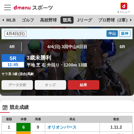
dメニュー
球
MLB
ゴルフ
高校野球
競馬
Jリーグ
プロ野球（2軍）
中山
阪神
4R
4/4(日) 3回中山4日目
6R
3歳未勝利
5R
11:45
平地 芝 右 外回り・1200m 13頭
サラ系 3歳 (混合)馬齢
データ分析
オッズ
結果
競走成績
着順
枠番
馬番
馬名
着差
1
6
9
オリオンバース
1.11.2