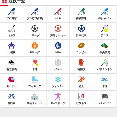
競技一覧
プロ野球
プロ野球(2軍)
MLB
高校野球
侍ジャパン
ゴルフ
Jリーグ
海外サッカー
日本代表
テニス
大相撲
Bリーグ
NBA
ラグビー
中央競馬
地方競馬
卓球
バレー
格闘技
バドミントン
モーター
フィギュア
ウィンター
陸上
水泳
自転車
学生スポーツ
Doスポーツ
ビジネス
eスポーツ