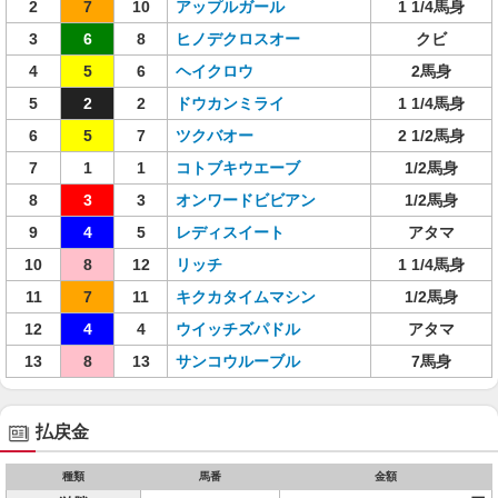
2
7
10
アップルガール
1 1/4馬身
3
6
8
ヒノデクロスオー
クビ
4
5
6
ヘイクロウ
2馬身
5
2
2
ドウカンミライ
1 1/4馬身
6
5
7
ツクバオー
2 1/2馬身
7
1
1
コトブキウエーブ
1/2馬身
8
3
3
オンワードビビアン
1/2馬身
9
4
5
レディスイート
アタマ
10
8
12
リッチ
1 1/4馬身
11
7
11
キクカタイムマシン
1/2馬身
12
4
4
ウイッチズパドル
アタマ
13
8
13
サンコウルーブル
7馬身
払戻金
種類
馬番
金額