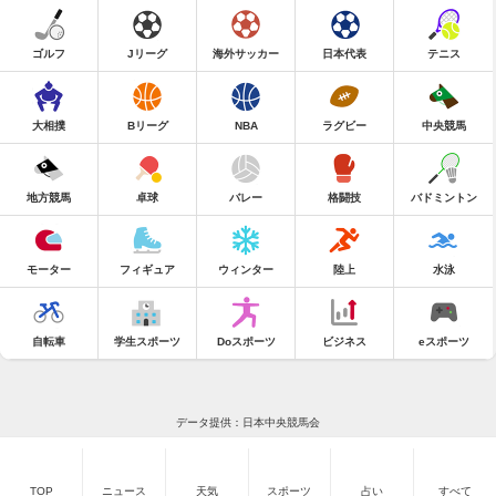
ゴルフ
Jリーグ
海外サッカー
日本代表
テニス
大相撲
Bリーグ
NBA
ラグビー
中央競馬
地方競馬
卓球
バレー
格闘技
バドミントン
モーター
フィギュア
ウィンター
陸上
水泳
自転車
学生スポーツ
Doスポーツ
ビジネス
eスポーツ
データ提供：日本中央競馬会
TOP
ニュース
天気
スポーツ
占い
すべて