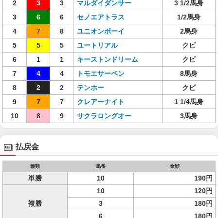
2
3
3
マルダイダンサー
3 1/2馬身
3
6
6
セノエアトラス
1/2馬身
4
7
8
ユニオンボーイ
2馬身
5
5
5
ユートリアル
クビ
6
1
1
キーストンドリーム
クビ
7
4
4
トモエサーペン
8馬身
8
2
2
テンホー
クビ
9
7
7
クレアーナイト
1 1/4馬身
10
8
9
サクラロングオー
3馬身
払戻金
種類
馬番
金額
単勝
10
190円
10
120円
複勝
3
180円
6
180円