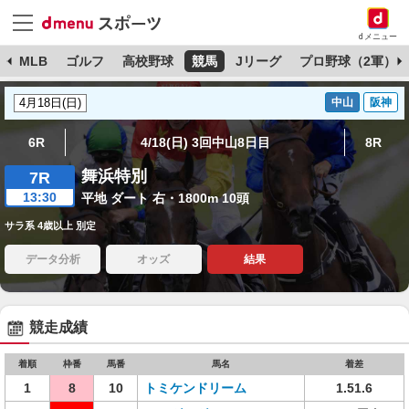
dメニュー
球
MLB
ゴルフ
高校野球
競馬
Jリーグ
プロ野球（2軍）
中山
阪神
6R
4/18(日) 3回中山8日目
8R
舞浜特別
7R
13:30
平地 ダート 右・1800m 10頭
サラ系 4歳以上 別定
データ分析
オッズ
結果
競走成績
着順
枠番
馬番
馬名
着差
1
8
10
トミケンドリーム
1.51.6