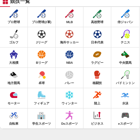
競技一覧
プロ野球
プロ野球(2軍)
MLB
高校野球
侍ジャパン
ゴルフ
Jリーグ
海外サッカー
日本代表
テニス
大相撲
Bリーグ
NBA
ラグビー
中央競馬
地方競馬
卓球
バレー
格闘技
バドミントン
モーター
フィギュア
ウィンター
陸上
水泳
自転車
学生スポーツ
Doスポーツ
ビジネス
eスポーツ