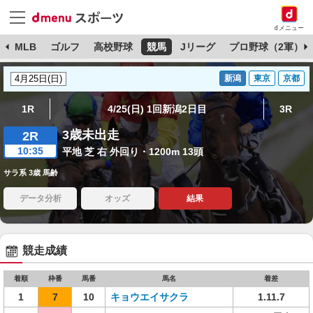
dメニュー
球
MLB
ゴルフ
高校野球
競馬
Jリーグ
プロ野球（2軍）
新潟
東京
京都
1R
4/25(日) 1回新潟2日目
3R
3歳未出走
2R
10:35
平地 芝 右 外回り・1200m 13頭
サラ系 3歳 馬齢
データ分析
オッズ
結果
競走成績
着順
枠番
馬番
馬名
着差
1
7
10
キョウエイサクラ
1.11.7