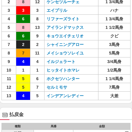
2
8
12
ケンセツルーチェ
1 3/4馬身
3
3
3
エイプリル
ハナ
4
6
8
リファーズライト
1 3/4馬身
5
8
13
アイランドマックス
1 1/2馬身
6
6
9
キョウエイチェリオ
クビ
7
2
2
シャイニングアロー
3馬身
8
7
11
メイショウソレイユ
5馬身
9
4
4
イルジェラート
3/4馬身
10
1
1
ヒッタイトホマレ
1/2馬身
11
5
6
ホクセツハンター
1 1/4馬身
12
5
7
セルミモサ
7馬身
13
4
5
インデアンレディー
大差
払戻金
種類
馬番
金額