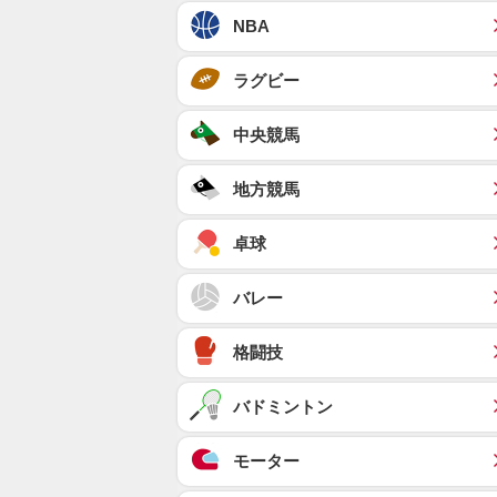
NBA
ラグビー
中央競馬
地方競馬
卓球
バレー
格闘技
バドミントン
モーター