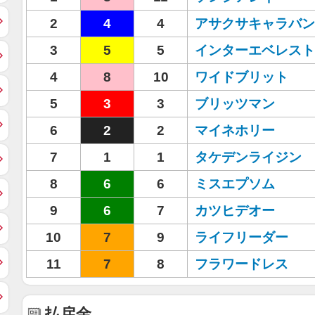
2
4
4
アサクサキャラバン
3
5
5
インターエベレスト
4
8
10
ワイドブリット
5
3
3
ブリッツマン
6
2
2
マイネホリー
7
1
1
タケデンライジン
8
6
6
ミスエプソム
9
6
7
カツヒデオー
10
7
9
ライフリーダー
11
7
8
フラワードレス
払戻金