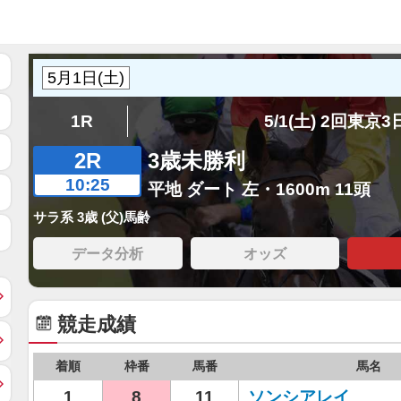
1R
5/1(土) 2回東京
2R
3歳未勝利
10:25
平地 ダート 左・1600m 11頭
サラ系 3歳 (父)馬齢
データ分析
オッズ
競走成績
着順
枠番
馬番
馬名
1
8
11
ソンシアレイ