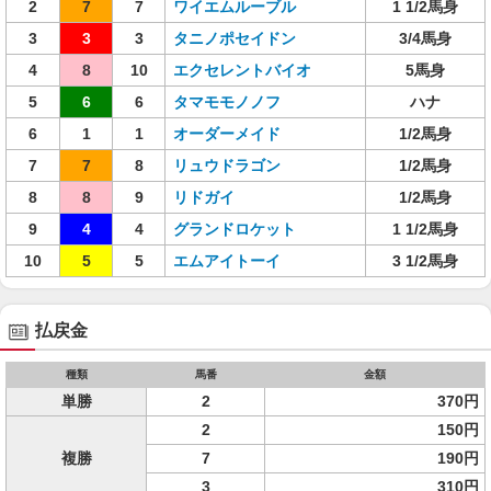
2
7
7
ワイエムルーブル
1 1/2馬身
3
3
3
タニノポセイドン
3/4馬身
4
8
10
エクセレントバイオ
5馬身
5
6
6
タマモモノノフ
ハナ
6
1
1
オーダーメイド
1/2馬身
7
7
8
リュウドラゴン
1/2馬身
8
8
9
リドガイ
1/2馬身
9
4
4
グランドロケット
1 1/2馬身
10
5
5
エムアイトーイ
3 1/2馬身
払戻金
種類
馬番
金額
単勝
2
370円
2
150円
複勝
7
190円
3
310円