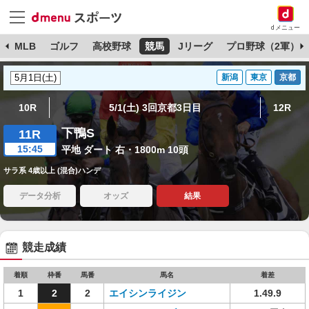
dメニュー
球
MLB
ゴルフ
高校野球
競馬
Jリーグ
プロ野球（2軍）
新潟
東京
京都
10R
5/1(土) 3回京都3日目
12R
下鴨S
11R
15:45
平地 ダート 右・1800m 10頭
サラ系 4歳以上 (混合)ハンデ
データ分析
オッズ
結果
競走成績
着順
枠番
馬番
馬名
着差
1
2
2
エイシンライジン
1.49.9