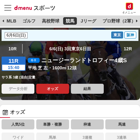
dメニュー
球
MLB
ゴルフ
高校野球
競馬
Jリーグ
プロ野球（2軍）
東京
阪神
10R
6/6(日) 3回東京6日目
12R
ニュージーランドトロフィー4歳S
11R
15:40
平地 芝 左・1600m 12頭
サラ系 3歳 (混合)定量
データ分析
オッズ
結果
オッズ
人気5位
単勝・複勝
枠連
馬連
ワイド
馬単
3連複
3連単