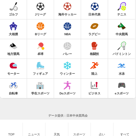
ゴルフ
Jリーグ
海外サッカー
日本代表
テニス
大相撲
Bリーグ
NBA
ラグビー
中央競馬
地方競馬
卓球
バレー
格闘技
バドミントン
モーター
フィギュア
ウィンター
陸上
水泳
自転車
学生スポーツ
Doスポーツ
ビジネス
eスポーツ
データ提供：日本中央競馬会
TOP
ニュース
天気
スポーツ
占い
すべて