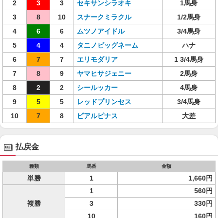
2
3
3
セキサンシラオキ
1馬身
3
8
10
スナークミラクル
1/2馬身
4
6
6
ムツノアイドル
3/4馬身
5
4
4
タニノビッグネーム
ハナ
6
7
7
エリモダリア
1 3/4馬身
7
8
9
ヤマヒサジェニー
2馬身
8
2
2
シールッカー
4馬身
9
5
5
レッドプリンセス
3/4馬身
10
7
8
ピアルピナス
大差
払戻金
種類
馬番
金額
単勝
1
1,660円
1
560円
複勝
3
330円
10
160円