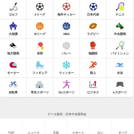
ゴルフ
Jリーグ
海外サッカー
日本代表
テニス
大相撲
Bリーグ
NBA
ラグビー
中央競馬
地方競馬
卓球
バレー
格闘技
バドミントン
モーター
フィギュア
ウィンター
陸上
水泳
自転車
学生スポーツ
Doスポーツ
ビジネス
eスポーツ
データ提供：日本中央競馬会
TOP
ニュース
天気
スポーツ
占い
すべて