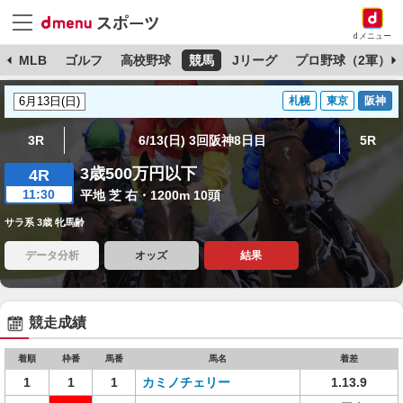
dメニュー
球
MLB
ゴルフ
高校野球
競馬
Jリーグ
プロ野球（2軍）
札幌
東京
阪神
3R
6/13(日) 3回阪神8日目
5R
3歳500万円以下
4R
11:30
平地 芝 右・1200m 10頭
サラ系 3歳 牝馬齢
データ分析
オッズ
結果
競走成績
着順
枠番
馬番
馬名
着差
1
1
1
カミノチェリー
1.13.9