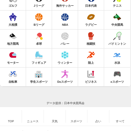
ゴルフ
Jリーグ
海外サッカー
日本代表
テニス
大相撲
Bリーグ
NBA
ラグビー
中央競馬
地方競馬
卓球
バレー
格闘技
バドミントン
モーター
フィギュア
ウィンター
陸上
水泳
自転車
学生スポーツ
Doスポーツ
ビジネス
eスポーツ
データ提供：日本中央競馬会
TOP
ニュース
天気
スポーツ
占い
すべて