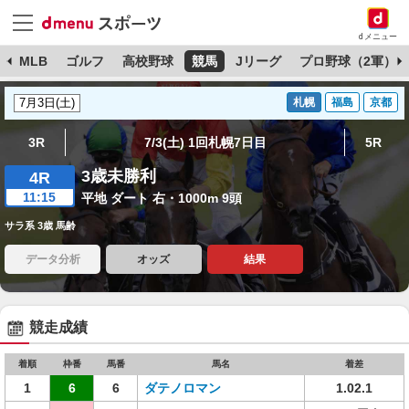
dメニュー
球
MLB
ゴルフ
高校野球
競馬
Jリーグ
プロ野球（2軍）
札幌
福島
京都
3R
7/3(土) 1回札幌7日目
5R
3歳未勝利
4R
11:15
平地 ダート 右・1000m 9頭
サラ系 3歳 馬齢
データ分析
オッズ
結果
競走成績
着順
枠番
馬番
馬名
着差
1
6
6
ダテノロマン
1.02.1