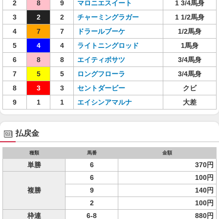
2
8
9
マロニエスイート
1 3/4馬身
3
2
2
チャーミングラガー
1 1/2馬身
4
7
7
ドラールブーケ
1/2馬身
5
4
4
ライトニングロッド
1馬身
6
8
8
エイティボサツ
3/4馬身
7
5
5
ロングフローラ
3/4馬身
8
3
3
セントダービー
クビ
9
1
1
エイシンアマルナ
大差
払戻金
種類
馬番
金額
単勝
6
370円
6
100円
複勝
9
140円
2
100円
枠連
6-8
880円