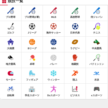
競技一覧
プロ野球
プロ野球(2軍)
MLB
高校野球
侍ジャパン
ゴルフ
Jリーグ
海外サッカー
日本代表
テニス
大相撲
Bリーグ
NBA
ラグビー
中央競馬
地方競馬
卓球
バレー
格闘技
バドミントン
モーター
フィギュア
ウィンター
陸上
水泳
自転車
学生スポーツ
Doスポーツ
ビジネス
eスポーツ