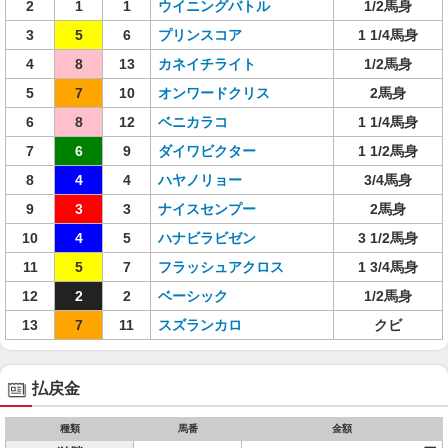
2
1
1
ウイニングバトル
1/2馬身
3
5
6
プリンスコア
1 1/4馬身
4
8
13
カネイチライト
1/2馬身
5
7
10
オンワードクリス
2馬身
6
8
12
ベニカラコ
1 1/4馬身
7
6
9
ダイワビクター
1 1/2馬身
8
4
4
ハヤノリョー
3/4馬身
9
3
3
ナイスセンプー
2馬身
10
4
5
ハナビラビゼン
3 1/2馬身
11
5
7
フラッシュアクロス
1 3/4馬身
12
2
2
ベーシック
1/2馬身
13
7
11
スズランカロ
クビ
払戻金
種類
馬番
金額