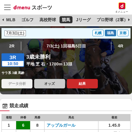
dメニュー
球
MLB
ゴルフ
高校野球
競馬
Jリーグ
プロ野球（2軍）
札幌
福島
京都
2R
7/3(土) 1回福島5日目
4R
3歳未勝利
3R
10:50
平地 芝 右・1700m 13頭
サラ系 3歳 馬齢
データ分析
オッズ
結果
競走成績
着順
枠番
馬番
馬名
着差
1
6
8
アップルガール
1.45.0