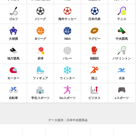
ゴルフ
Jリーグ
海外サッカー
日本代表
テニス
大相撲
Bリーグ
NBA
ラグビー
中央競馬
地方競馬
卓球
バレー
格闘技
バドミントン
モーター
フィギュア
ウィンター
陸上
水泳
自転車
学生スポーツ
Doスポーツ
ビジネス
eスポーツ
データ提供：日本中央競馬会