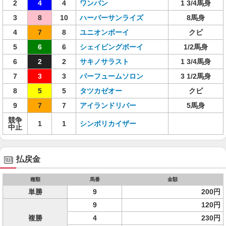
2
4
4
ワンバン
1 3/4馬身
3
8
10
ハーバーサンライズ
8馬身
4
7
8
ユニオンボーイ
クビ
5
6
6
シェイビングボーイ
1/2馬身
6
2
2
サキノサラスト
1 3/4馬身
7
3
3
パーフュームソロン
3 1/2馬身
8
5
5
タツカゼオー
クビ
9
7
7
アイランドリバー
5馬身
競争
1
1
シンボリカイザー
中止
払戻金
種類
馬番
金額
単勝
9
200円
9
120円
複勝
4
230円