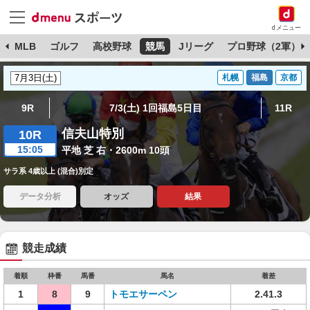
dメニュー
球
MLB
ゴルフ
高校野球
競馬
Jリーグ
プロ野球（2軍）
札幌
福島
京都
9R
7/3(土) 1回福島5日目
11R
信夫山特別
10R
15:05
平地 芝 右・2600m 10頭
サラ系 4歳以上 (混合)別定
データ分析
オッズ
結果
競走成績
着順
枠番
馬番
馬名
着差
1
8
9
トモエサーペン
2.41.3