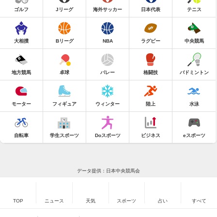
ゴルフ
Jリーグ
海外サッカー
日本代表
テニス
大相撲
Bリーグ
NBA
ラグビー
中央競馬
地方競馬
卓球
バレー
格闘技
バドミントン
モーター
フィギュア
ウィンター
陸上
水泳
自転車
学生スポーツ
Doスポーツ
ビジネス
eスポーツ
データ提供：日本中央競馬会
TOP
ニュース
天気
スポーツ
占い
すべて