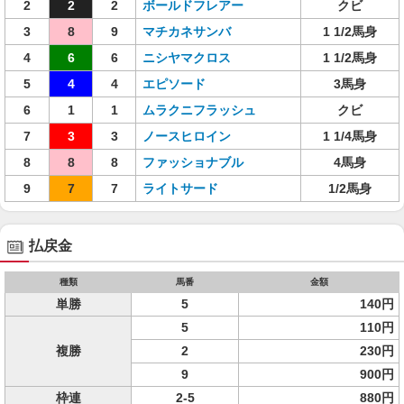
2
2
2
ボールドフレアー
クビ
3
8
9
マチカネサンバ
1 1/2馬身
4
6
6
ニシヤマクロス
1 1/2馬身
5
4
4
エピソード
3馬身
6
1
1
ムラクニフラッシュ
クビ
7
3
3
ノースヒロイン
1 1/4馬身
8
8
8
ファッショナブル
4馬身
9
7
7
ライトサード
1/2馬身
払戻金
種類
馬番
金額
単勝
5
140円
5
110円
複勝
2
230円
9
900円
枠連
2-5
880円