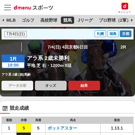
dメニュー
球
MLB
ゴルフ
高校野球
競馬
Jリーグ
プロ野球（2軍）
札幌
福島
京都
7/4(日) 4回京都6日目
2R
アラ系 2歳未勝利
1R
10:00
平地 芝 右・1200m 9頭
アラ系 2歳 [抽]馬齢
データ分析
オッズ
結果
競走成績
着順
枠番
馬番
馬名
着差
1
5
5
ポットアスター
1.13.1