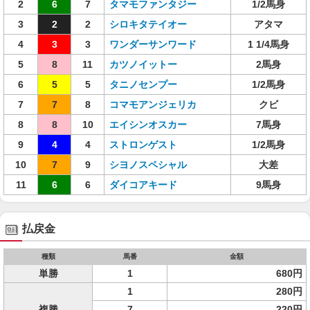
2
6
7
タマモファンタジー
1/2馬身
3
2
2
シロキタテイオー
アタマ
4
3
3
ワンダーサンワード
1 1/4馬身
5
8
11
カツノイットー
2馬身
6
5
5
タニノセンプー
1/2馬身
7
7
8
コマモアンジェリカ
クビ
8
8
10
エイシンオスカー
7馬身
9
4
4
ストロンゲスト
1/2馬身
10
7
9
シヨノスペシャル
大差
11
6
6
ダイコアキード
9馬身
払戻金
種類
馬番
金額
単勝
1
680円
1
280円
複勝
7
220円