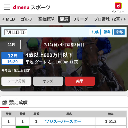
dメニュー
球
MLB
ゴルフ
高校野球
競馬
Jリーグ
プロ野球（2軍）
札幌
福島
京都
11R
7/11(日) 4回京都8日目
4歳以上900万円以下
12R
16:20
平地 ダート 右・1800m 11頭
サラ系 4歳以上 別定
データ分析
オッズ
結果
競走成績
着順
枠番
馬番
馬名
着差
1
1
1
ツジスーパースター
1.51.2