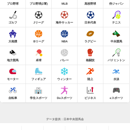
プロ野球
プロ野球(2軍)
MLB
高校野球
侍ジャパン
ゴルフ
Jリーグ
海外サッカー
日本代表
テニス
大相撲
Bリーグ
NBA
ラグビー
中央競馬
地方競馬
卓球
バレー
格闘技
バドミントン
モーター
フィギュア
ウィンター
陸上
水泳
自転車
学生スポーツ
Doスポーツ
ビジネス
eスポーツ
データ提供：日本中央競馬会