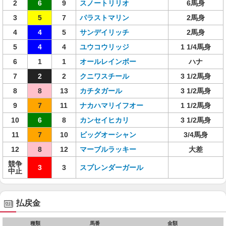
2
6
9
スノートリリオ
6馬身
3
5
7
パラストマリン
2馬身
4
4
5
サンデイリッチ
2馬身
5
4
4
ユウコウリッジ
1 1/4馬身
6
1
1
オールレインボー
ハナ
7
2
2
クニワスチール
3 1/2馬身
8
8
13
カチタガール
3 1/2馬身
9
7
11
ナカハマリイフオー
1 1/2馬身
10
6
8
カンセイヒカリ
3 1/2馬身
11
7
10
ビッグオーシャン
3/4馬身
12
8
12
マーブルラッキー
大差
競争
3
3
スプレンダーガール
中止
払戻金
種類
馬番
金額