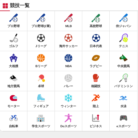
競技一覧
プロ野球
プロ野球(2軍)
MLB
高校野球
侍ジャパン
ゴルフ
Jリーグ
海外サッカー
日本代表
テニス
大相撲
Bリーグ
NBA
ラグビー
中央競馬
地方競馬
卓球
バレー
格闘技
バドミントン
モーター
フィギュア
ウィンター
陸上
水泳
自転車
学生スポーツ
Doスポーツ
ビジネス
eスポーツ