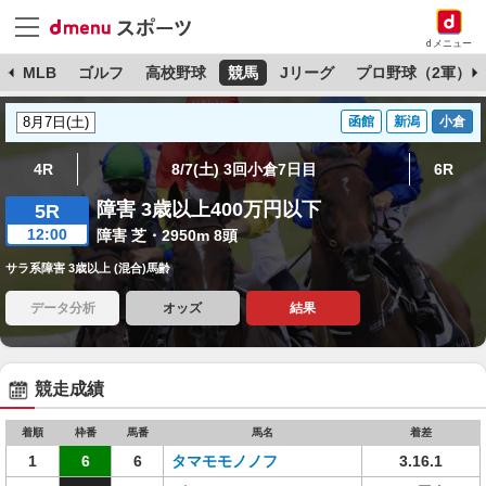
dメニュー
球
MLB
ゴルフ
高校野球
競馬
Jリーグ
プロ野球（2軍）
函館
新潟
小倉
4R
8/7(土) 3回小倉7日目
6R
障害 3歳以上400万円以下
5R
12:00
障害 芝・2950m 8頭
サラ系障害 3歳以上 (混合)馬齢
データ分析
オッズ
結果
競走成績
着順
枠番
馬番
馬名
着差
1
6
6
タマモモノノフ
3.16.1