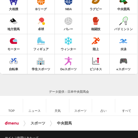
大相撲
Bリーグ
NBA
ラグビー
中央競馬
地方競馬
卓球
バレー
格闘技
バドミントン
モーター
フィギュア
ウィンター
陸上
水泳
自転車
学生スポーツ
Doスポーツ
ビジネス
eスポーツ
データ提供：日本中央競馬会
TOP
ニュース
天気
スポーツ
占い
すべて
スポーツ
中央競馬
サイトご利用にあたって