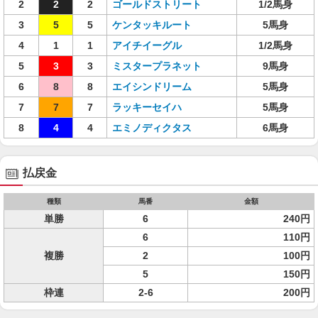
2
2
2
ゴールドストリート
1/2馬身
3
5
5
ケンタッキルート
5馬身
4
1
1
アイチイーグル
1/2馬身
5
3
3
ミスタープラネット
9馬身
6
8
8
エイシンドリーム
5馬身
7
7
7
ラッキーセイハ
5馬身
8
4
4
エミノディクタス
6馬身
払戻金
種類
馬番
金額
単勝
6
240円
6
110円
複勝
2
100円
5
150円
枠連
2-6
200円