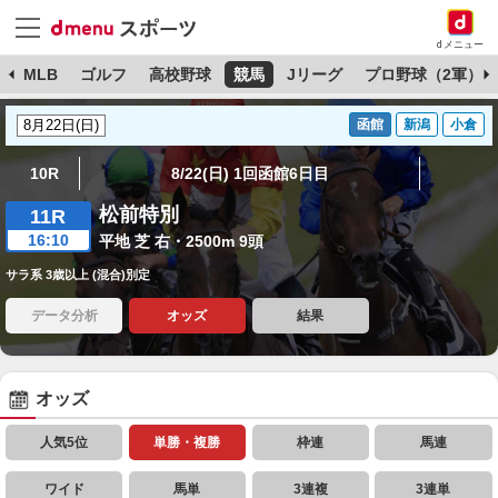
dメニュー
球
MLB
ゴルフ
高校野球
競馬
Jリーグ
プロ野球（2軍）
函館
新潟
小倉
10R
8/22(日) 1回函館6日目
松前特別
11R
16:10
平地 芝 右・2500m 9頭
サラ系 3歳以上 (混合)別定
データ分析
オッズ
結果
オッズ
人気5位
単勝・複勝
枠連
馬連
ワイド
馬単
3連複
3連単