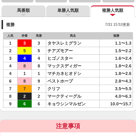
馬番順
単勝人気順
複勝人気順
複勝
7/31 15:53更新
人気
枠番
馬番
馬名
複勝
1
3
3
タヤスレミグラン
1.1〜1.3
2
5
5
チアズモアー
1.5〜2.2
3
4
4
ヒゴノスター
1.6〜2.4
4
8
8
マックスディガー
1.8〜2.6
4
1
1
マチカネヒオドシ
1.8〜2.6
6
8
9
ベストホープ
2.8〜4.3
7
7
7
クリフ
3.5〜5.5
8
2
2
マークティーグル
4.0〜6.3
9
6
6
キョウシンマルゼン
10.0〜15.7
注意事項