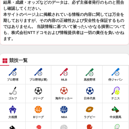
結果・成績・オッズなどのデータは、必ず主催者発行のものと照合
し確認してください。
本サイトのページ上に掲載されている情報の内容に関しては万全を
期しておりますが、その内容の正確性および安全性を保証するもの
ではありません。 当該情報に基づいて被ったいかなる損害について
も、株式会社NTTドコモおよび情報提供者は一切の責任を負いかね
ます。
競技一覧
プロ野球
プロ野球(2軍)
MLB
高校野球
侍ジャパン
ゴルフ
Jリーグ
海外サッカー
日本代表
テニス
大相撲
Bリーグ
NBA
ラグビー
中央競馬