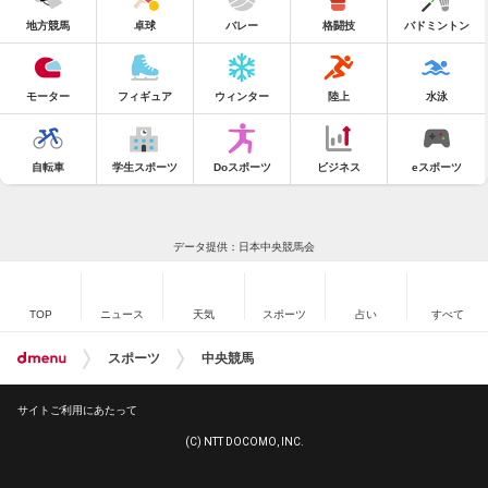
地方競馬
卓球
バレー
格闘技
バドミントン
モーター
フィギュア
ウィンター
陸上
水泳
自転車
学生スポーツ
Doスポーツ
ビジネス
eスポーツ
データ提供：日本中央競馬会
TOP
ニュース
天気
スポーツ
占い
すべて
スポーツ
中央競馬
サイトご利用にあたって
(C) NTT DOCOMO, INC.