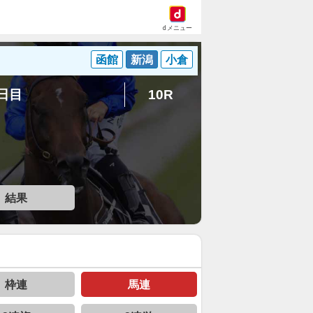
dメニュー
函館
新潟
小倉
5日目
10R
結果
枠連
馬連