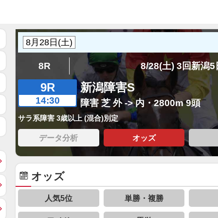
8R
8/28(土) 3回新潟
9R
新潟障害S
14:30
障害 芝 外 -> 内・2800m 9頭
サラ系障害 3歳以上 (混合)別定
データ分析
オッズ
オッズ
人気5位
単勝・複勝