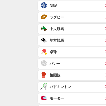
NBA
ラグビー
中央競馬
地方競馬
卓球
バレー
格闘技
バドミントン
モーター