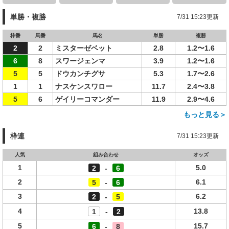
単勝・複勝
7/31 15:23更新
枠番
馬番
馬名
単勝
複勝
2
2
ミスターゼベット
2.8
1.2〜1.6
6
8
スワージェンマ
3.9
1.2〜1.6
5
5
ドウカンチグサ
5.3
1.7〜2.6
1
1
ナスケンスワロー
11.7
2.4〜3.8
5
6
ゲイリーコマンダー
11.9
2.9〜4.6
もっと見る＞
枠連
7/31 15:23更新
人気
組み合わせ
オッズ
1
5.0
2
-
6
2
6.1
5
-
6
3
6.2
2
-
5
4
13.8
1
-
2
5
15.7
6
-
8