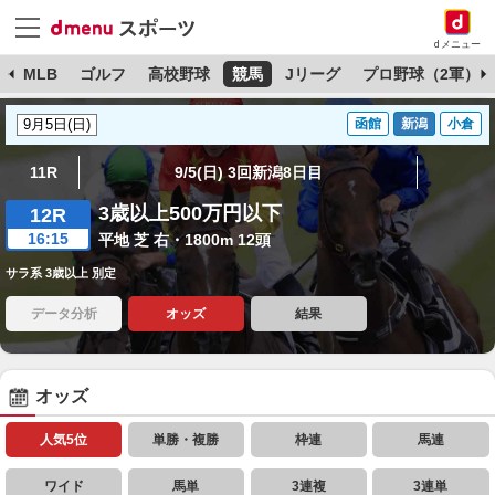
dメニュー
球
MLB
ゴルフ
高校野球
競馬
Jリーグ
プロ野球（2軍）
函館
新潟
小倉
11R
9/5(日) 3回新潟8日目
3歳以上500万円以下
12R
16:15
平地 芝 右・1800m 12頭
サラ系 3歳以上 別定
データ分析
オッズ
結果
オッズ
人気5位
単勝・複勝
枠連
馬連
ワイド
馬単
3連複
3連単