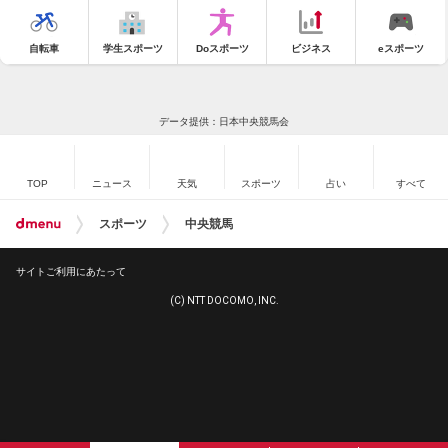
自転車
学生スポーツ
Doスポーツ
ビジネス
eスポーツ
データ提供：日本中央競馬会
TOP
ニュース
天気
スポーツ
占い
すべて
スポーツ
中央競馬
サイトご利用にあたって
(C) NTT DOCOMO, INC.