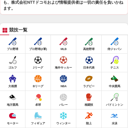
も、株式会社NTTドコモおよび情報提供者は一切の責任を負いかね
ます。
競技一覧
プロ野球
プロ野球(2軍)
MLB
高校野球
侍ジャパン
ゴルフ
Jリーグ
海外サッカー
日本代表
テニス
大相撲
Bリーグ
NBA
ラグビー
中央競馬
地方競馬
卓球
バレー
格闘技
バドミントン
モーター
フィギュア
ウィンター
陸上
水泳