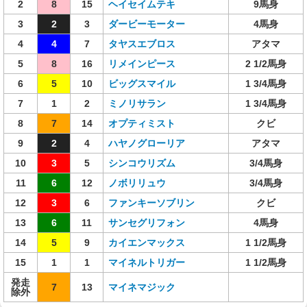
2
8
15
ヘイセイムテキ
9馬身
3
2
3
ダービーモーター
4馬身
4
4
7
タヤスエブロス
アタマ
5
8
16
リメインピース
2 1/2馬身
6
5
10
ビッグスマイル
1 3/4馬身
7
1
2
ミノリサラン
1 3/4馬身
8
7
14
オプティミスト
クビ
9
2
4
ハヤノグローリア
アタマ
10
3
5
シンコウリズム
3/4馬身
11
6
12
ノボリリュウ
3/4馬身
12
3
6
ファンキーソブリン
クビ
13
6
11
サンセグリフォン
4馬身
14
5
9
カイエンマックス
1 1/2馬身
15
1
1
マイネルトリガー
1 1/2馬身
発走
7
13
マイネマジック
除外