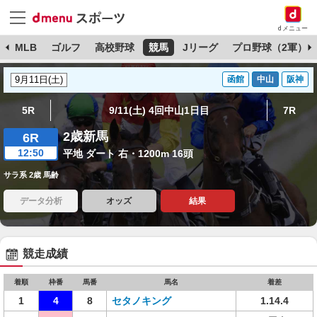
dメニュー
球
MLB
ゴルフ
高校野球
競馬
Jリーグ
プロ野球（2軍）
函館
中山
阪神
5R
9/11(土) 4回中山1日目
7R
2歳新馬
6R
12:50
平地 ダート 右・1200m 16頭
サラ系 2歳 馬齢
データ分析
オッズ
結果
競走成績
着順
枠番
馬番
馬名
着差
1
4
8
セタノキング
1.14.4