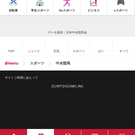
自転車
学生スポーツ
Doスポーツ
ビジネス
eスポーツ
データ提供：日本中央競馬会
TOP
ニュース
天気
スポーツ
占い
すべて
スポーツ
中央競馬
サイトご利用にあたって
(C) NTT DOCOMO, INC.