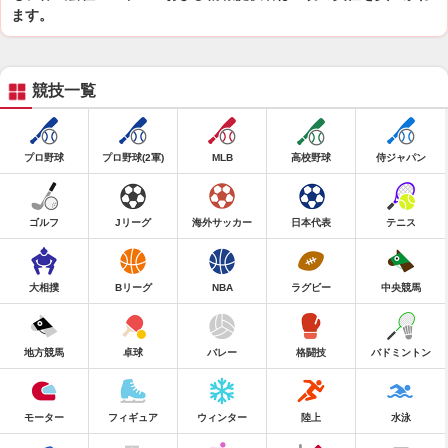
ます。
競技一覧
プロ野球
プロ野球(2軍)
MLB
高校野球
侍ジャパン
ゴルフ
Jリーグ
海外サッカー
日本代表
テニス
大相撲
Bリーグ
NBA
ラグビー
中央競馬
地方競馬
卓球
バレー
格闘技
バドミントン
モーター
フィギュア
ウィンター
陸上
水泳