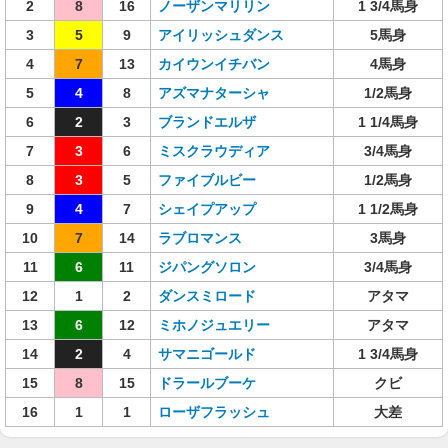
2
8
16
ノーザンマリリン
1 3/4馬身
3
5
9
アイリッシュダンス
5馬身
4
7
13
カイウンイチバン
4馬身
5
4
8
アズマナターシャ
1/2馬身
6
2
3
ブランドエルザ
1 1/4馬身
7
3
6
ミスクラウディア
3/4馬身
8
3
5
ファイブルビー
1/2馬身
9
4
7
シェイプアップ
1 1/2馬身
10
7
14
ラブロマンス
3馬身
11
6
11
ジパングソロン
3/4馬身
12
1
2
ダンスミロード
アタマ
13
6
12
ミホノジュエリー
アタマ
14
2
4
サマニゴールド
1 3/4馬身
15
8
15
ドラールブーケ
クビ
16
1
1
ローザフラッシュ
大差