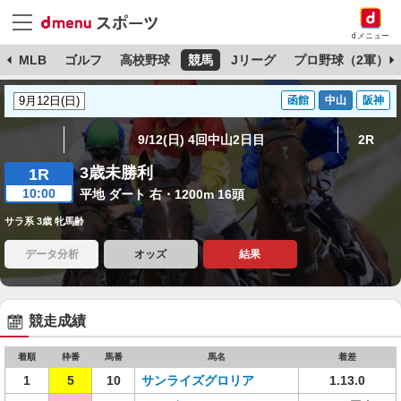
dメニュー
球
MLB
ゴルフ
高校野球
競馬
Jリーグ
プロ野球（2軍）
函館
中山
阪神
9/12(日) 4回中山2日目
2R
3歳未勝利
1R
10:00
平地 ダート 右・1200m 16頭
サラ系 3歳 牝馬齢
データ分析
オッズ
結果
競走成績
着順
枠番
馬番
馬名
着差
1
5
10
サンライズグロリア
1.13.0