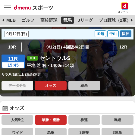
dメニュー
球
MLB
ゴルフ
高校野球
競馬
Jリーグ
プロ野球（2軍）
函館
中山
阪神
10R
9/12(日) 4回阪神2日目
12R
セントウルS
11R
15:45
平地 芝 右・1400m 14頭
サラ系 3歳以上 (混合)別定
データ分析
オッズ
結果
オッズ
人気5位
単勝・複勝
枠連
馬連
ワイド
馬単
3連複
3連単