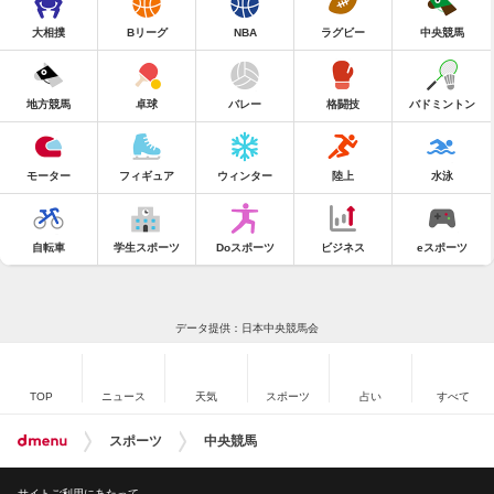
大相撲
Bリーグ
NBA
ラグビー
中央競馬
地方競馬
卓球
バレー
格闘技
バドミントン
モーター
フィギュア
ウィンター
陸上
水泳
自転車
学生スポーツ
Doスポーツ
ビジネス
eスポーツ
データ提供：日本中央競馬会
TOP
ニュース
天気
スポーツ
占い
すべて
スポーツ
中央競馬
サイトご利用にあたって