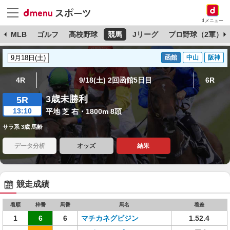
dメニュー
球
MLB
ゴルフ
高校野球
競馬
Jリーグ
プロ野球（2軍）
函館
中山
阪神
4R
9/18(土) 2回函館5日目
6R
3歳未勝利
5R
13:10
平地 芝 右・1800m 8頭
サラ系 3歳 馬齢
データ分析
オッズ
結果
競走成績
着順
枠番
馬番
馬名
着差
1
6
6
マチカネグビジン
1.52.4