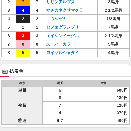
2
7
7
サザンアルプス
3馬身
3
4
4
マチカネクサマクラ
2 1/2馬身
4
2
2
ユウシゼミ
1/2馬身
5
1
1
セノエグランプリ
7馬身
6
3
3
エイシンイーグル
2 1/2馬身
7
8
8
スーパーカラー
3馬身
8
5
5
ロイヤルシャダイ
4馬身
払戻金
種類
馬番
金額
単勝
6
680円
6
180円
複勝
7
120円
4
370円
枠連
6-7
400円