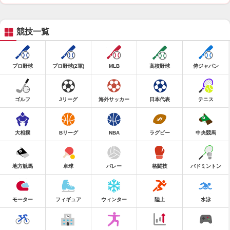
競技一覧
プロ野球
プロ野球(2軍)
MLB
高校野球
侍ジャパン
ゴルフ
Jリーグ
海外サッカー
日本代表
テニス
大相撲
Bリーグ
NBA
ラグビー
中央競馬
地方競馬
卓球
バレー
格闘技
バドミントン
モーター
フィギュア
ウィンター
陸上
水泳