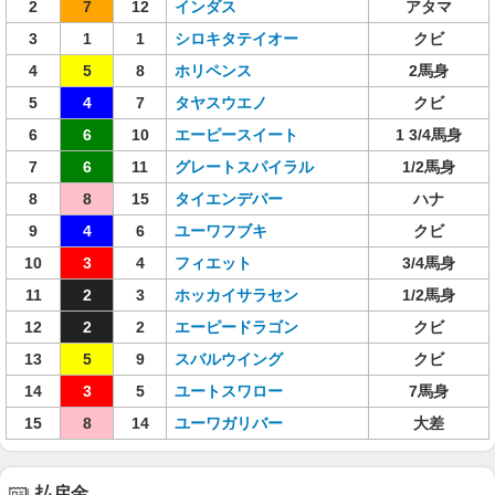
2
7
12
インダス
アタマ
3
1
1
シロキタテイオー
クビ
4
5
8
ホリペンス
2馬身
5
4
7
タヤスウエノ
クビ
6
6
10
エーピースイート
1 3/4馬身
7
6
11
グレートスパイラル
1/2馬身
8
8
15
タイエンデバー
ハナ
9
4
6
ユーワフブキ
クビ
10
3
4
フィエット
3/4馬身
11
2
3
ホッカイサラセン
1/2馬身
12
2
2
エーピードラゴン
クビ
13
5
9
スバルウイング
クビ
14
3
5
ユートスワロー
7馬身
15
8
14
ユーワガリバー
大差
払戻金