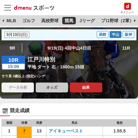
dメニュー
球
MLB
ゴルフ
高校野球
競馬
Jリーグ
プロ野球（2軍）
函館
中山
阪神
9R
9/19(日) 4回中山4日目
11R
江戸川特別
10R
15:00
平地 ダート 右・1800m 15頭
サラ系 3歳以上 (指定)ハンデ
データ分析
オッズ
結果
競走成績
着順
枠番
馬番
馬名
着差
1
7
13
アイキューベスト
1.55.5