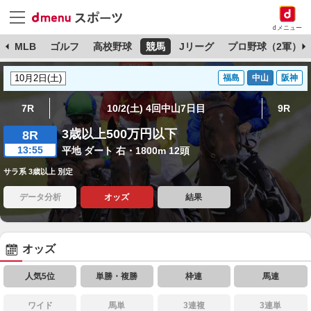
dメニュー
球
MLB
ゴルフ
高校野球
競馬
Jリーグ
プロ野球（2軍）
福島
中山
阪神
7R
10/2(土) 4回中山7日目
9R
3歳以上500万円以下
8R
13:55
平地 ダート 右・1800m 12頭
サラ系 3歳以上 別定
データ分析
オッズ
結果
オッズ
人気5位
単勝・複勝
枠連
馬連
ワイド
馬単
3連複
3連単