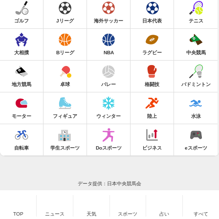
ゴルフ
Jリーグ
海外サッカー
日本代表
テニス
大相撲
Bリーグ
NBA
ラグビー
中央競馬
地方競馬
卓球
バレー
格闘技
バドミントン
モーター
フィギュア
ウィンター
陸上
水泳
自転車
学生スポーツ
Doスポーツ
ビジネス
eスポーツ
データ提供：日本中央競馬会
TOP
ニュース
天気
スポーツ
占い
すべて