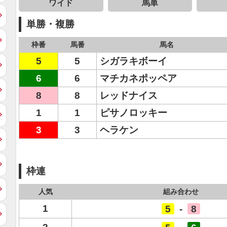
ワイド
馬単
単勝・複勝
枠番
馬番
馬名
5
5
シガラキボーイ
6
6
マチカネポッペア
8
8
レッドナイス
1
1
ピサノロッキー
3
3
ヘラケン
枠連
人気
組み合わせ
1
5
-
8