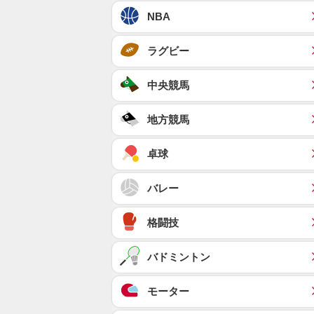
NBA
ラグビー
中央競馬
地方競馬
卓球
バレー
格闘技
バドミントン
モーター