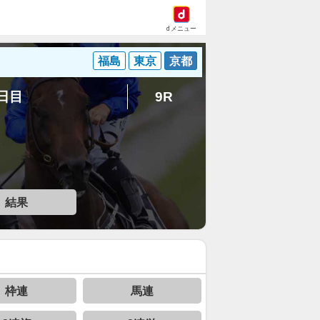
dメニュー
福島
東京
京都
1日目
9R
結果
枠連
馬連