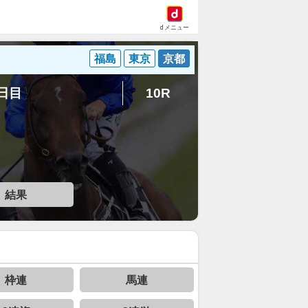
dメニュー
福島
東京
京都
1日目
10R
結果
枠連
馬連