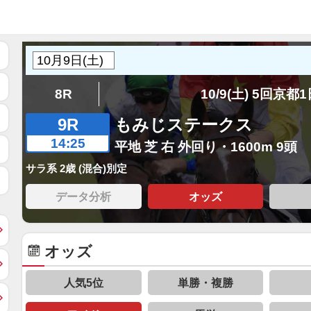
8R
10/9(土) 5回京都
9R
もみじステークス
14:25
平地 芝 右 外回り・1600m 9頭
サラ系 2歳 (混合)別定
データ分析
オッズ
オッズ
人気5位
単勝・複勝