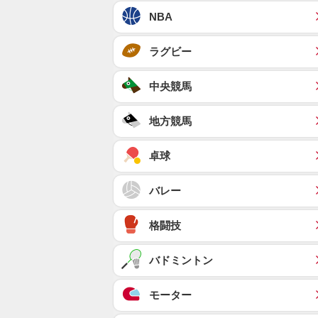
NBA
ラグビー
中央競馬
地方競馬
卓球
バレー
格闘技
バドミントン
モーター