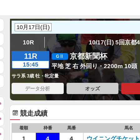
10R
10/17(日) 5回京都
11R
京都新聞杯
15:45
平地 芝 右 外回り・2200m 10頭
サラ系 3歳 牡・牝定量
データ分析
オッズ
競走成績
着順
枠番
馬番
馬名
1
4
4
ウイニングチケット