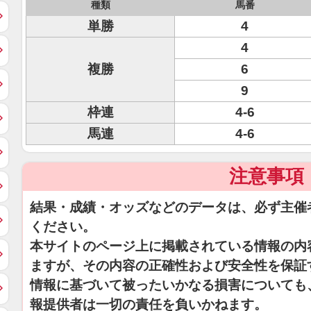
種類
馬番
単勝
4
4
複勝
6
9
枠連
4-6
馬連
4-6
注意事項
結果・成績・オッズなどのデータは、必ず主催
ください。
本サイトのページ上に掲載されている情報の内
ますが、その内容の正確性および安全性を保証
情報に基づいて被ったいかなる損害についても
報提供者は一切の責任を負いかねます。