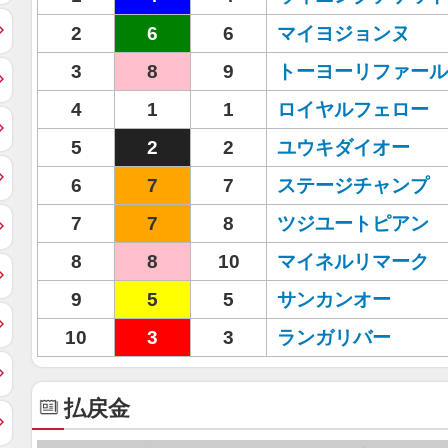
2
6
6
マイヨジョンヌ
3
8
9
トーヨーリファール
4
1
1
ロイヤルフェロー
5
2
2
ユウキダイオー
6
7
7
ステージチャンプ
7
7
8
ツジユートピアン
8
8
10
マイネルリマーク
9
5
5
サンカンオー
10
3
3
ランガリバー
払戻金