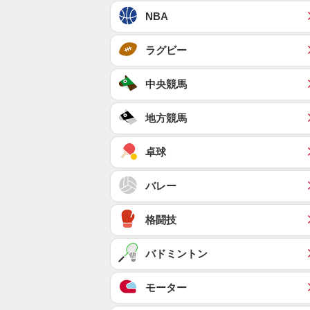
NBA
ラグビー
中央競馬
地方競馬
卓球
バレー
格闘技
バドミントン
モーター