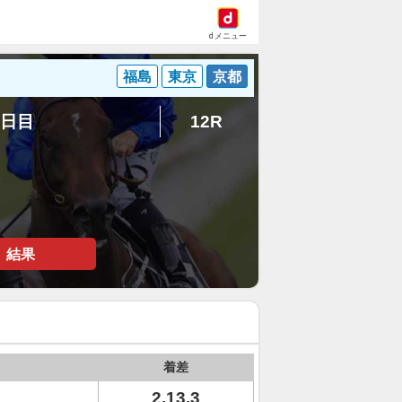
dメニュー
福島
東京
京都
4日目
12R
結果
着差
2.13.3