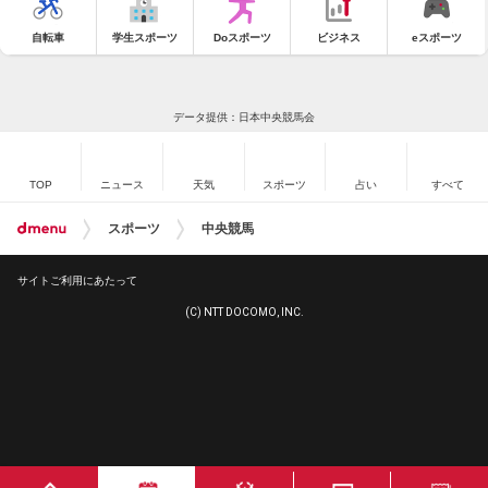
自転車
学生スポーツ
Doスポーツ
ビジネス
eスポーツ
データ提供：日本中央競馬会
TOP
ニュース
天気
スポーツ
占い
すべて
スポーツ
中央競馬
サイトご利用にあたって
(C) NTT DOCOMO, INC.