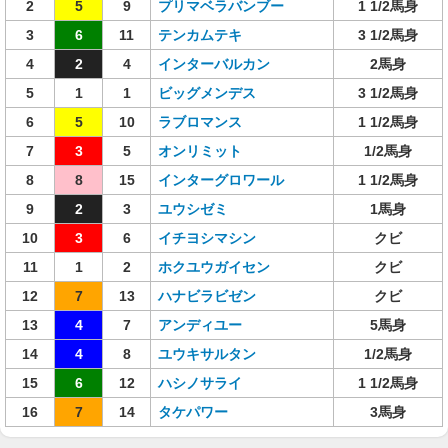
2
5
9
プリマベラバンブー
1 1/2馬身
3
6
11
テンカムテキ
3 1/2馬身
4
2
4
インターバルカン
2馬身
5
1
1
ビッグメンデス
3 1/2馬身
6
5
10
ラブロマンス
1 1/2馬身
7
3
5
オンリミット
1/2馬身
8
8
15
インターグロワール
1 1/2馬身
9
2
3
ユウシゼミ
1馬身
10
3
6
イチヨシマシン
クビ
11
1
2
ホクユウガイセン
クビ
12
7
13
ハナビラビゼン
クビ
13
4
7
アンディユー
5馬身
14
4
8
ユウキサルタン
1/2馬身
15
6
12
ハシノサライ
1 1/2馬身
16
7
14
タケパワー
3馬身