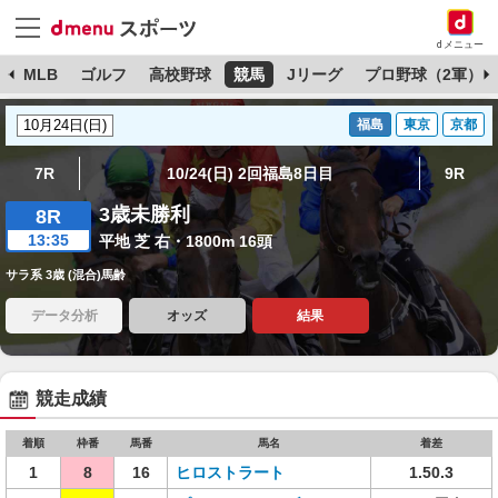
dメニュー
球
MLB
ゴルフ
高校野球
競馬
Jリーグ
プロ野球（2軍）
福島
東京
京都
7R
10/24(日) 2回福島8日目
9R
3歳未勝利
8R
13:35
平地 芝 右・1800m 16頭
サラ系 3歳 (混合)馬齢
データ分析
オッズ
結果
競走成績
着順
枠番
馬番
馬名
着差
1
8
16
ヒロストラート
1.50.3