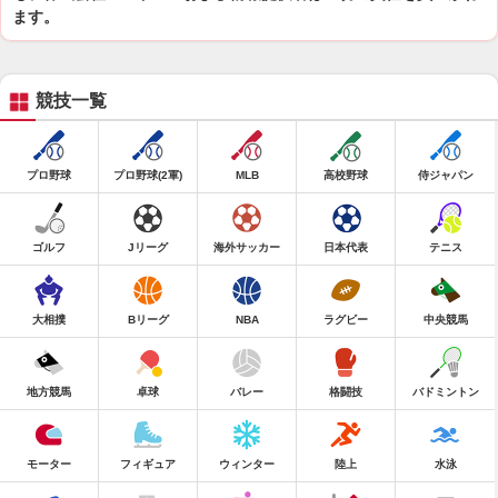
ます。
競技一覧
プロ野球
プロ野球(2軍)
MLB
高校野球
侍ジャパン
ゴルフ
Jリーグ
海外サッカー
日本代表
テニス
大相撲
Bリーグ
NBA
ラグビー
中央競馬
地方競馬
卓球
バレー
格闘技
バドミントン
モーター
フィギュア
ウィンター
陸上
水泳