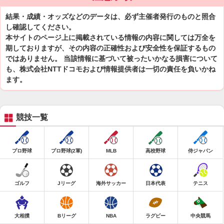
結果・成績・オッズなどのデータは、必ず主催者発行のものと照合
し確認してください。
本サイトのページ上に掲載されている情報の内容に関しては万全を
期しておりますが、その内容の正確性および安全性を保証するもの
ではありません。 当該情報に基づいて被ったいかなる損害について
も、株式会社NTTドコモおよび情報提供者は一切の責任を負いかね
ます。
競技一覧
プロ野球
プロ野球(2軍)
MLB
高校野球
侍ジャパン
ゴルフ
Jリーグ
海外サッカー
日本代表
テニス
大相撲
Bリーグ
NBA
ラグビー
中央競馬