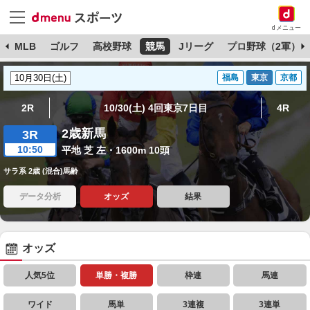
dメニュー
球
MLB
ゴルフ
高校野球
競馬
Jリーグ
プロ野球（2軍）
福島
東京
京都
2R
10/30(土) 4回東京7日目
4R
2歳新馬
3R
10:50
平地 芝 左・1600m 10頭
サラ系 2歳 (混合)馬齢
データ分析
オッズ
結果
オッズ
人気5位
単勝・複勝
枠連
馬連
ワイド
馬単
3連複
3連単