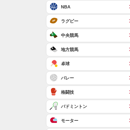
NBA
ラグビー
中央競馬
地方競馬
卓球
バレー
格闘技
バドミントン
モーター