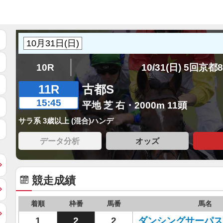
10R
10/31(日) 5回京都
11R
古都S
15:45
平地 芝 右・2000m 11頭
サラ系 3歳以上 (混合)ハンデ
データ分析
オッズ
競走成績
着順
枠番
馬番
馬名
1
2
2
ダンシングサーパス