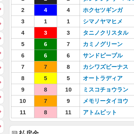
2
4
4
ホクセツギンガ
3
1
1
シマノヤマヒメ
4
3
3
タニノクリスタル
5
6
7
カミノグリーン
6
6
6
サンドピープル
7
7
8
カシワズビーナス
8
5
5
オートラディア
9
8
10
ミスコチョウラン
10
7
9
メモリータイヨウ
11
8
11
アトムピット
払戻金