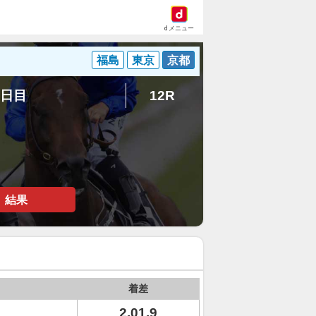
dメニュー
福島
東京
京都
8日目
12R
結果
着差
2.01.9