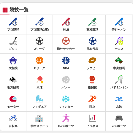
競技一覧
プロ野球
プロ野球(2軍)
MLB
高校野球
侍ジャパン
ゴルフ
Jリーグ
海外サッカー
日本代表
テニス
大相撲
Bリーグ
NBA
ラグビー
中央競馬
地方競馬
卓球
バレー
格闘技
バドミントン
モーター
フィギュア
ウィンター
陸上
水泳
自転車
学生スポーツ
Doスポーツ
ビジネス
eスポーツ