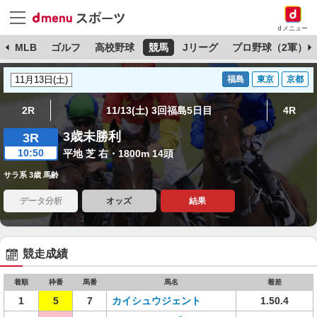
dメニュー
球
MLB
ゴルフ
高校野球
競馬
Jリーグ
プロ野球（2軍）
福島
東京
京都
2R
11/13(土) 3回福島5日目
4R
3歳未勝利
3R
10:50
平地 芝 右・1800m 14頭
サラ系 3歳 馬齢
データ分析
オッズ
結果
競走成績
着順
枠番
馬番
馬名
着差
1
5
7
カイシュウジェント
1.50.4