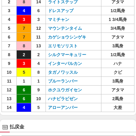
2
8
14
ライトステップ
アタマ
3
4
6
ドレスアップ
1/2馬身
4
3
3
マミチャン
1 3/4馬身
5
7
12
マウンテンタイム
3/4馬身
6
7
11
カゲショウシンゲキ
アタマ
7
8
13
エリモソリスト
3馬身
8
2
2
シルクマーキュリー
1/2馬身
9
3
4
インターバルカン
ハナ
10
5
8
タガノワッスル
クビ
11
1
1
ブルーランバー
3馬身
12
6
9
ホクユウガイセン
アタマ
13
6
10
ハナビラビゼン
2馬身
14
4
5
アローアンバー
大差
払戻金