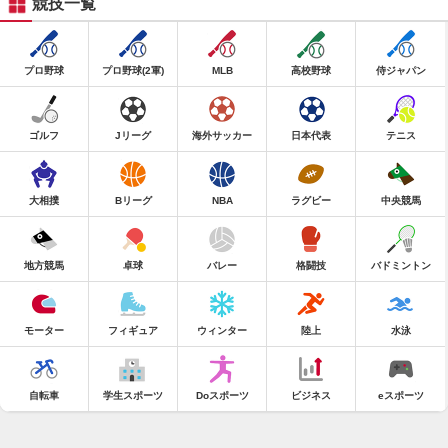
競技一覧
プロ野球
プロ野球(2軍)
MLB
高校野球
侍ジャパン
ゴルフ
Jリーグ
海外サッカー
日本代表
テニス
大相撲
Bリーグ
NBA
ラグビー
中央競馬
地方競馬
卓球
バレー
格闘技
バドミントン
モーター
フィギュア
ウィンター
陸上
水泳
自転車
学生スポーツ
Doスポーツ
ビジネス
eスポーツ