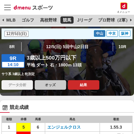
dメニュー
球
MLB
ゴルフ
高校野球
競馬
Jリーグ
プロ野球（2軍）
中山
中京
阪神
8R
12/5(日) 5回中山2日目
10R
3歳以上500万円以下
9R
14:10
平地 ダート 右・1800m 13頭
サラ系 3歳以上 牝別定
データ分析
オッズ
結果
競走成績
着順
枠番
馬番
馬名
着差
1
5
6
エンジェルクロス
1.55.3