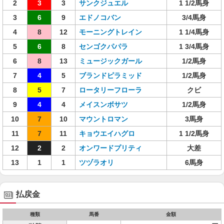
2
3
3
サンクジュエル
1 1/2馬身
3
6
9
エドノコバン
3/4馬身
4
8
12
モーニングトレイン
1 1/4馬身
5
6
8
センゴクパパラ
1 3/4馬身
6
8
13
ミュージックガール
1/2馬身
7
4
5
ブランドピラミッド
1/2馬身
8
5
7
ロータリーフローラ
クビ
9
4
4
メイスンボサツ
1/2馬身
10
7
10
マウントロマン
3馬身
11
7
11
キョウエイハグロ
1 1/2馬身
12
2
2
オンワードプリティ
大差
13
1
1
ツヅラオリ
6馬身
払戻金
種類
馬番
金額