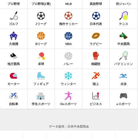
プロ野球
プロ野球(2軍)
MLB
高校野球
侍ジャパン
ゴルフ
Jリーグ
海外サッカー
日本代表
テニス
大相撲
Bリーグ
NBA
ラグビー
中央競馬
地方競馬
卓球
バレー
格闘技
バドミントン
モーター
フィギュア
ウィンター
陸上
水泳
自転車
学生スポーツ
Doスポーツ
ビジネス
eスポーツ
データ提供：日本中央競馬会