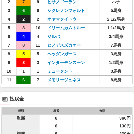
2
7
9
ヒサノゴーラン
ハナ
3
6
6
シクレノンフォルト
5馬身
4
2
2
オヤマタイトウ
2 1/2馬身
5
8
10
ドリームカムトルー
1 1/2馬身
6
4
4
ジルバ
3/4馬身
7
8
11
ヒノデスズカオー
7馬身
8
5
5
ヘッダンガース
3馬身
9
3
3
インターモンスーン
1/2馬身
10
1
1
ミュータント
3馬身
11
6
7
メモリージュネス
8馬身
払戻金
種類
馬番
金額
単勝
8
360円
8
130円
複勝
9
230円