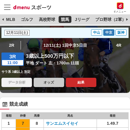
dメニュー
球
MLB
ゴルフ
高校野球
競馬
Jリーグ
プロ野球（2軍）
中山
中京
阪神
2R
12/11(土) 1回中京5日目
4R
3歳以上500万円以下
3R
11:00
平地 ダート 左・1700m 11頭
サラ系 3歳以上 別定
データ分析
オッズ
結果
競走成績
着順
枠番
馬番
馬名
着差
1
7
8
サンエムスイセイ
1.49.7