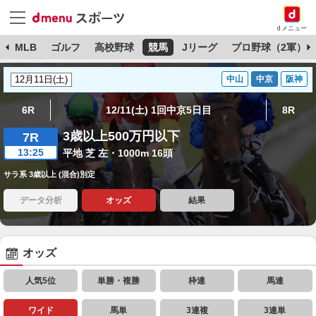
dメニュー
球
MLB
ゴルフ
高校野球
競馬
Jリーグ
プロ野球（2軍）
中山
中京
阪神
6R
12/11(土) 1回中京5日目
8R
3歳以上500万円以下
7R
13:25
平地 芝 左・1000m 16頭
サラ系 3歳以上 (混合)別定
データ分析
オッズ
結果
オッズ
人気5位
単勝・複勝
枠連
馬連
ワイド
馬単
3連複
3連単