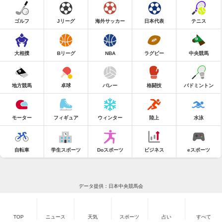
ゴルフ
Jリーグ
海外サッカー
日本代表
テニス
大相撲
Bリーグ
NBA
ラグビー
中央競馬
地方競馬
卓球
バレー
格闘技
バドミントン
モーター
フィギュア
ウィンター
陸上
水泳
自転車
学生スポーツ
Doスポーツ
ビジネス
eスポーツ
データ提供：日本中央競馬会
TOP
ニュース
天気
スポーツ
占い
すべて