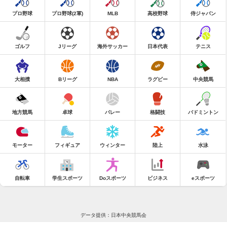
プロ野球
プロ野球(2軍)
MLB
高校野球
侍ジャパン
ゴルフ
Jリーグ
海外サッカー
日本代表
テニス
大相撲
Bリーグ
NBA
ラグビー
中央競馬
地方競馬
卓球
バレー
格闘技
バドミントン
モーター
フィギュア
ウィンター
陸上
水泳
自転車
学生スポーツ
Doスポーツ
ビジネス
eスポーツ
データ提供：日本中央競馬会