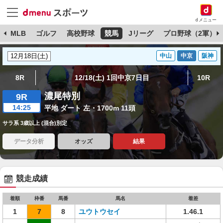
dメニュー
球
MLB
ゴルフ
高校野球
競馬
Jリーグ
プロ野球（2軍）
中山
中京
阪神
8R
12/18(土) 1回中京7日目
10R
濃尾特別
9R
14:25
平地 ダート 左・1700m 11頭
サラ系 3歳以上 (混合)別定
データ分析
オッズ
結果
競走成績
着順
枠番
馬番
馬名
着差
1
7
8
ユウトウセイ
1.46.1