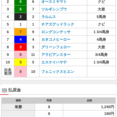
2
6
6
オースミヤマト
クビ
3
6
7
ツルギシンプウ
大差
4
2
2
ラルムス
5馬身
5
1
1
チアズグッドラック
クビ
6
7
9
ロングコンテッサ
1 3/4馬身
7
4
4
カネコメヒーロー
4馬身
8
3
3
グリーンフェロー
大差
9
8
11
アラビアンスター
3/4馬身
10
5
5
エスケイハヤテ
1 3/4馬身
出走
8
10
フェニックスヒエン
取消
払戻金
種類
馬番
金額
単勝
8
1,240円
8
190円