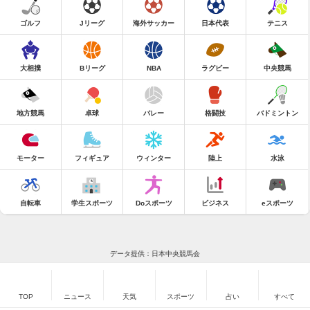
ゴルフ
Jリーグ
海外サッカー
日本代表
テニス
大相撲
Bリーグ
NBA
ラグビー
中央競馬
地方競馬
卓球
バレー
格闘技
バドミントン
モーター
フィギュア
ウィンター
陸上
水泳
自転車
学生スポーツ
Doスポーツ
ビジネス
eスポーツ
データ提供：日本中央競馬会
TOP
ニュース
天気
スポーツ
占い
すべて