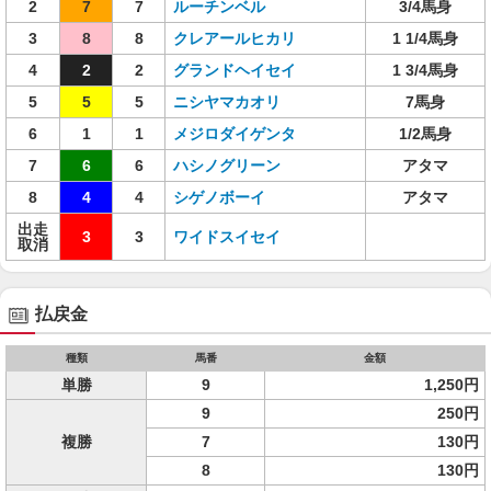
2
7
7
ルーチンベル
3/4馬身
3
8
8
クレアールヒカリ
1 1/4馬身
4
2
2
グランドヘイセイ
1 3/4馬身
5
5
5
ニシヤマカオリ
7馬身
6
1
1
メジロダイゲンタ
1/2馬身
7
6
6
ハシノグリーン
アタマ
8
4
4
シゲノボーイ
アタマ
出走
3
3
ワイドスイセイ
取消
払戻金
種類
馬番
金額
単勝
9
1,250円
9
250円
複勝
7
130円
8
130円