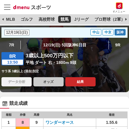
dメニュー
球
MLB
ゴルフ
高校野球
競馬
Jリーグ
プロ野球（2軍）
中山
中京
阪神
7R
12/19(日) 5回阪神6日目
9R
3歳以上500万円以下
8R
13:50
平地 ダート 右・1800m 9頭
サラ系 3歳以上 (混合)別定
データ分析
オッズ
結果
競走成績
着順
枠番
馬番
馬名
着差
1
8
9
ワンダーオース
1.55.6