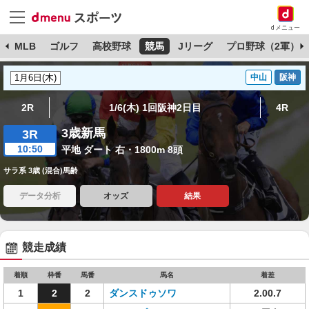
dメニュー
球
MLB
ゴルフ
高校野球
競馬
Jリーグ
プロ野球（2軍）
中山
阪神
2R
1/6(木) 1回阪神2日目
4R
3歳新馬
3R
10:50
平地 ダート 右・1800m 8頭
サラ系 3歳 (混合)馬齢
データ分析
オッズ
結果
競走成績
着順
枠番
馬番
馬名
着差
1
2
2
ダンスドゥソワ
2.00.7