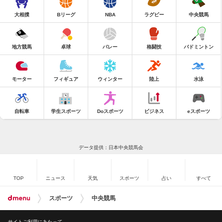
大相撲
Bリーグ
NBA
ラグビー
中央競馬
地方競馬
卓球
バレー
格闘技
バドミントン
モーター
フィギュア
ウィンター
陸上
水泳
自転車
学生スポーツ
Doスポーツ
ビジネス
eスポーツ
データ提供：日本中央競馬会
TOP
ニュース
天気
スポーツ
占い
すべて
スポーツ
中央競馬
サイトご利用にあたって