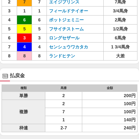
2
7
7
エイジプリンス
7馬身
3
1
1
フィールドテイオー
3/4馬身
4
6
6
ポットジェミニー
2馬身
5
5
5
フサイチストーム
1/2馬身
6
3
3
ロングセザール
6馬身
7
4
4
センシュウワカタカ
1 3/4馬身
8
8
8
ランドヒテン
大差
払戻金
種類
馬番
金額
単勝
2
200円
2
100円
複勝
7
100円
1
140円
枠連
2-7
240円