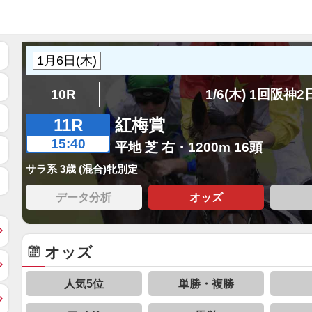
10R
1/6(木) 1回阪神
11R
紅梅賞
15:40
平地 芝 右・1200m 16頭
サラ系 3歳 (混合)牝別定
データ分析
オッズ
オッズ
人気5位
単勝・複勝