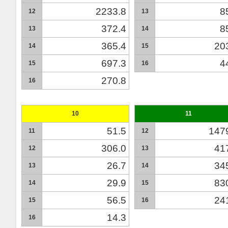
2233.8
8
12
13
372.4
8
13
14
365.4
20
14
15
697.3
4
15
16
270.8
16
10
11
51.5
147
11
12
306.0
41
12
13
26.7
34
13
14
29.9
83
14
15
56.5
24
15
16
14.3
16