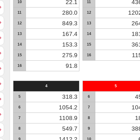
22.1
43
10
11
280.0
120
11
12
849.3
26
12
13
167.4
18
13
14
153.3
36
14
15
275.9
11
15
16
91.8
16
4
5
318.3
4
5
6
1054.2
10
6
7
1108.9
1
7
8
549.7
38
8
9
1412.2
9
10