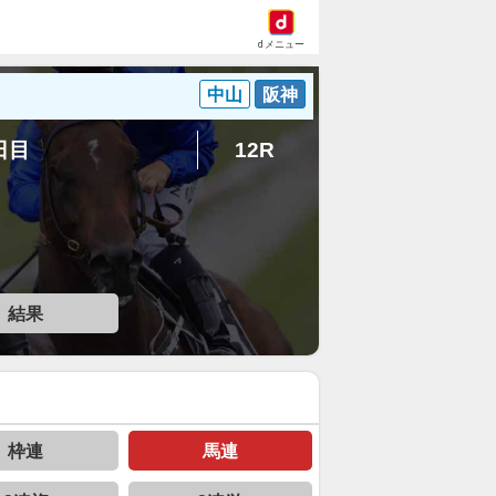
dメニュー
中山
阪神
2日目
12R
結果
枠連
馬連