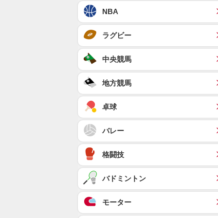
NBA
ラグビー
中央競馬
地方競馬
卓球
バレー
格闘技
バドミントン
モーター