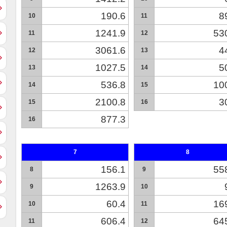
190.6
8
10
11
1241.9
53
11
12
3061.6
4
12
13
1027.5
5
13
14
536.8
10
14
15
2100.8
3
15
16
877.3
16
7
8
156.1
55
8
9
1263.9
9
10
60.4
16
10
11
606.4
64
11
12