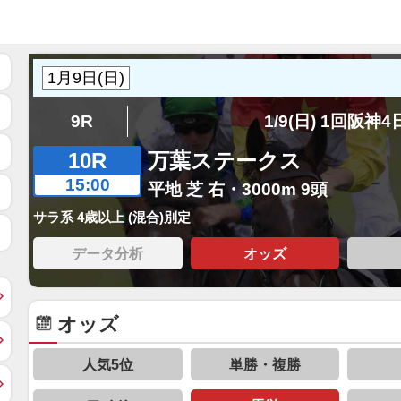
9R
1/9(日) 1回阪神
10R
万葉ステークス
15:00
平地 芝 右・3000m 9頭
サラ系 4歳以上 (混合)別定
データ分析
オッズ
オッズ
人気5位
単勝・複勝