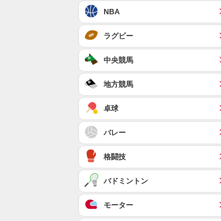
NBA
ラグビー
中央競馬
地方競馬
卓球
バレー
格闘技
バドミントン
モーター