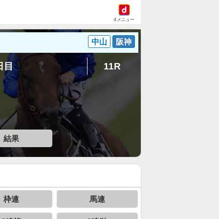
dメニュー
中山
阪神
4日目
11R
結果
枠連
馬連