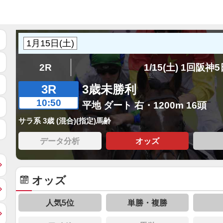
2R
1/15(土) 1回阪神
3R
3歳未勝利
10:50
平地 ダート 右・1200m 16頭
サラ系 3歳 (混合)(指定)馬齢
データ分析
オッズ
オッズ
人気5位
単勝・複勝