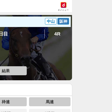
dメニュー
中山
阪神
5日目
4R
結果
枠連
馬連