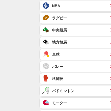
NBA
ラグビー
中央競馬
地方競馬
卓球
バレー
格闘技
バドミントン
モーター