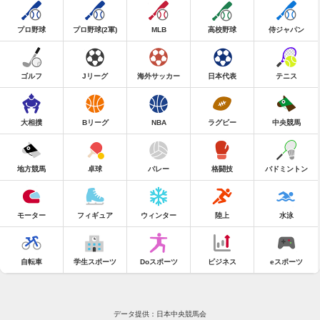
プロ野球
プロ野球(2軍)
MLB
高校野球
侍ジャパン
ゴルフ
Jリーグ
海外サッカー
日本代表
テニス
大相撲
Bリーグ
NBA
ラグビー
中央競馬
地方競馬
卓球
バレー
格闘技
バドミントン
モーター
フィギュア
ウィンター
陸上
水泳
自転車
学生スポーツ
Doスポーツ
ビジネス
eスポーツ
データ提供：日本中央競馬会