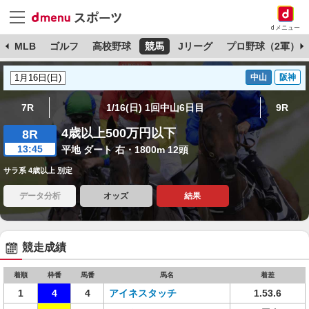
dメニュー
球
MLB
ゴルフ
高校野球
競馬
Jリーグ
プロ野球（2軍）
中山
阪神
7R
1/16(日) 1回中山6日目
9R
4歳以上500万円以下
8R
13:45
平地 ダート 右・1800m 12頭
サラ系 4歳以上 別定
データ分析
オッズ
結果
競走成績
着順
枠番
馬番
馬名
着差
1
4
4
アイネスタッチ
1.53.6