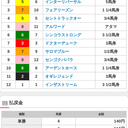
2
5
6
インターリバーサル
5馬身
3
7
10
フェアリーズン
1 1/4馬身
4
5
5
セントトラックオー
3/4馬身
5
8
11
アルワード
アタマ
6
6
7
シンコウストロング
3 1/2馬身
7
3
3
ドクターデューク
3馬身
8
7
9
サロマブルー
1/2馬身
9
8
12
センゴクパパラ
3/4馬身
10
6
8
アーデントホース
1 1/4馬身
11
2
2
オギレジェンド
3馬身
12
1
1
インザストリーム
3 1/2馬身
払戻金
種類
馬番
金額
単勝
4
140円