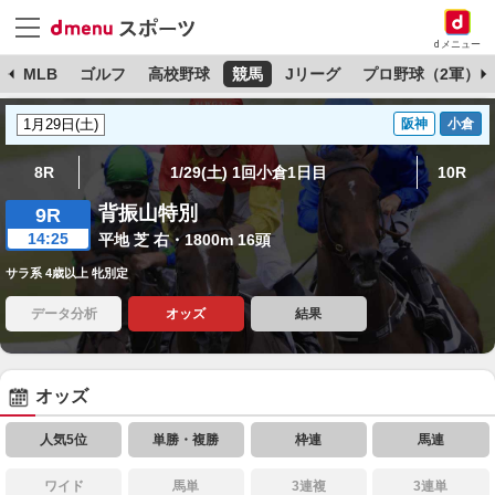
dメニュー
球
MLB
ゴルフ
高校野球
競馬
Jリーグ
プロ野球（2軍）
阪神
小倉
8R
1/29(土) 1回小倉1日目
10R
背振山特別
9R
14:25
平地 芝 右・1800m 16頭
サラ系 4歳以上 牝別定
データ分析
オッズ
結果
オッズ
人気5位
単勝・複勝
枠連
馬連
ワイド
馬単
3連複
3連単