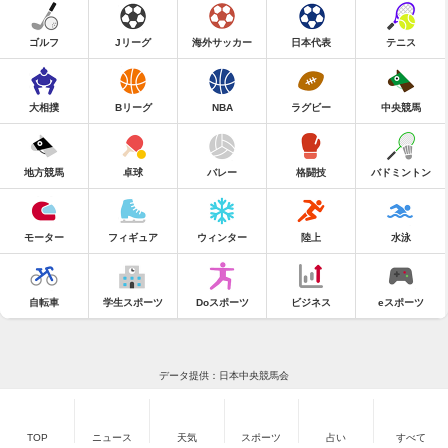
ゴルフ
Jリーグ
海外サッカー
日本代表
テニス
大相撲
Bリーグ
NBA
ラグビー
中央競馬
地方競馬
卓球
バレー
格闘技
バドミントン
モーター
フィギュア
ウィンター
陸上
水泳
自転車
学生スポーツ
Doスポーツ
ビジネス
eスポーツ
データ提供：日本中央競馬会
TOP
ニュース
天気
スポーツ
占い
すべて