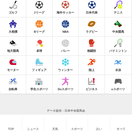
ゴルフ
Jリーグ
海外サッカー
日本代表
テニス
大相撲
Bリーグ
NBA
ラグビー
中央競馬
地方競馬
卓球
バレー
格闘技
バドミントン
モーター
フィギュア
ウィンター
陸上
水泳
自転車
学生スポーツ
Doスポーツ
ビジネス
eスポーツ
データ提供：日本中央競馬会
TOP
ニュース
天気
スポーツ
占い
すべて