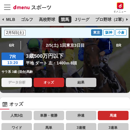
dメニュー
球
MLB
ゴルフ
高校野球
競馬
Jリーグ
プロ野球（2軍）
東京
阪神
小倉
6R
2/5(土) 1回東京3日目
8R
3歳500万円以下
7R
13:20
平地 ダート 左・1400m 8頭
サラ系 3歳 (混合)馬齢
データ分析
オッズ
結果
オッズ
人気5位
単勝・複勝
枠連
馬連
ワイド
馬単
3連複
3連単