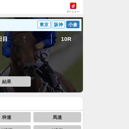
dメニュー
東京
阪神
小倉
3日目
10R
結果
枠連
馬連