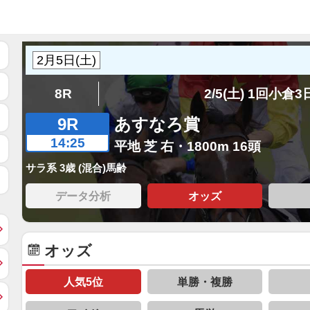
8R
2/5(土) 1回小倉
9R
あすなろ賞
14:25
平地 芝 右・1800m 16頭
サラ系 3歳 (混合)馬齢
データ分析
オッズ
オッズ
人気5位
単勝・複勝