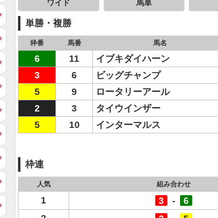
ワイド
馬単
単勝・複勝
枠番
馬番
馬名
6
11
イブキダイハーン
3
6
ビッグチャンプ
5
9
ロータリーアール
2
3
タイウインザー
5
10
インターマルス
枠連
人気
組み合わせ
1
3
-
6