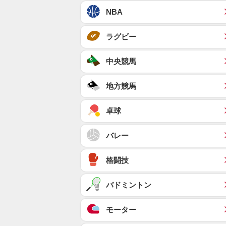
NBA
ラグビー
中央競馬
地方競馬
卓球
バレー
格闘技
バドミントン
モーター